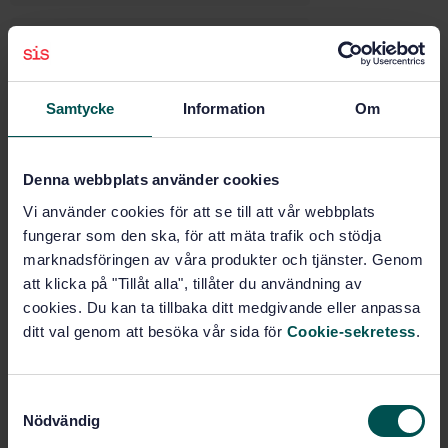
Dokumentation av tekniska
produkter (01.110)
Samtycke
Information
Om
Intresseanmälan
Denna webbplats använder cookies
Jag vill gärna veta mer om kommitténs arbete.
Vi använder cookies för att se till att vår webbplats
fungerar som den ska, för att mäta trafik och stödja
Gör en intresseanmälan
marknadsföringen av våra produkter och tjänster. Genom
att klicka på "Tillåt alla", tillåter du användning av
cookies. Du kan ta tillbaka ditt medgivande eller anpassa
För dig som är kommittédeltagare
ditt val genom att besöka vår sida för
Cookie-sekretess
.
S
Nödvändig
a