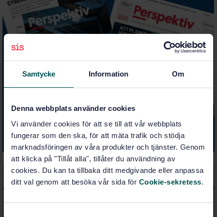
Samtycke
Information
Om
Denna webbplats använder cookies
Vi använder cookies för att se till att vår webbplats
SIS Perspektiv - en tjänst för dig som arbetar med
fungerar som den ska, för att mäta trafik och stödja
ledningssystem
marknadsföringen av våra produkter och tjänster. Genom
att klicka på "Tillåt alla", tillåter du användning av
cookies. Du kan ta tillbaka ditt medgivande eller anpassa
ditt val genom att besöka vår sida för
Cookie-sekretess
.
S