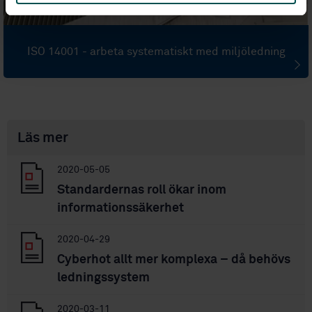
ISO 14001 - arbeta systematiskt med miljöledning
Läs mer
2020-05-05
Standardernas roll ökar inom
informationssäkerhet
2020-04-29
Cyberhot allt mer komplexa – då behövs
ledningssystem
2020-03-11