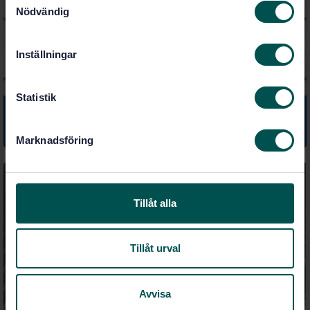
Nödvändig
a
m
t
Inställningar
y
c
k
Statistik
e
Handbok: Verksamhetsutveckling med hjälp av
ledningssystem
s
Marknadsföring
v
a
l
Tillåt alla
Tillåt urval
Avvisa