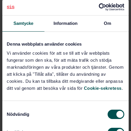
Fri tillgång för lärare och studenter
Alla användare får tillgång till utvalda standarder i
PDF-format, eller pappersformat.
Alltid uppdaterat och korrekt
Samtycke
Information
Om
Ni får automatiskt den senaste versionen av varje
standard, vilket säkerställer att undervisningen utgår
från aktuell och relevant information.
Denna webbplats använder cookies
Flexibel urvalsmodell
Vi använder cookies för att se till att vår webbplats
Ni väljer själva vilka standarder som ska ingå i
fungerar som den ska, för att mäta trafik och stödja
abonnemanget, utifrån era behov och
marknadsföringen av våra produkter och tjänster. Genom
utbildningsinriktningar.
att klicka på "Tillåt alla", tillåter du användning av
Genom att erbjuda fri tillgång till standarder stärker ni
cookies. Du kan ta tillbaka ditt medgivande eller anpassa
kopplingen mellan utbildning och arbetsliv och
ditt val genom att besöka vår sida för
Cookie-sekretess
.
förbereder era studenter för arbetslivet.
Kontakta oss för en kostnadsfri rådgivning om hur SIS
S
Abonnemang kan passa just er verksamhet!
Nödvändig
a
m
Kontakta oss
t