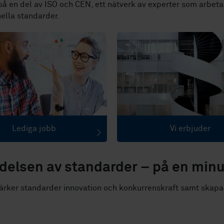
så en del av ISO och CEN, ett nätverk av experter som arbetar
nella standarder.
Vi erbjuder
Lediga jobb
delsen av standarder – på en minu
ärker standarder innovation och konkurrenskraft samt skapar 