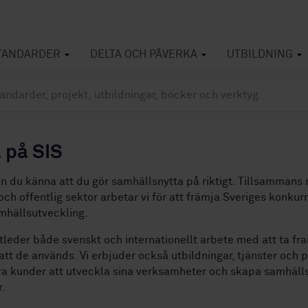
TANDARDER
DELTA OCH PÅVERKA
UTBILDNING
 på SIS
n du känna att du gör samhällsnytta på riktigt. Tillsammans
 och offentlig sektor arbetar vi för att främja Sveriges konkur
mhällsutveckling.
tleder både svenskt och internationellt arbete med att ta f
 att de används. Vi erbjuder också utbildningar, tjänster och
ra kunder att utveckla sina verksamheter och skapa samhäll
.