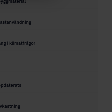
 byggmaterial
plastanvändning
ng i klimatfrågor
ppdaterats
avkastning