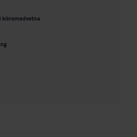
bli könsmedvetna
ing