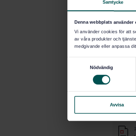
Samtycke
En vä
Denna webbplats använder 
Hur skul
Vi använder cookies för att s
av våra produkter och tjänster
medgivande eller anpassa dit
S
Nödvändig
a
m
t
y
c
k
Avvisa
e
Läs om
s
v
a