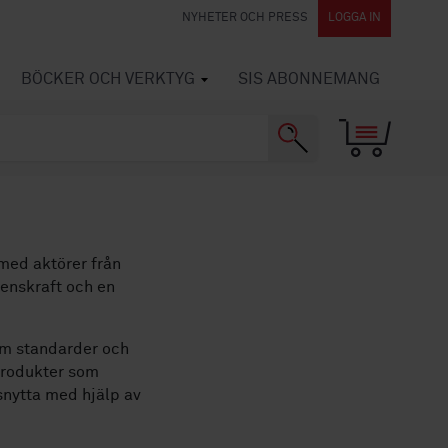
NYHETER OCH PRESS
LOGGA IN
BÖCKER OCH VERKTYG
SIS ABONNEMANG
 med aktörer från
renskraft och en
ram standarder och
 produkter som
snytta med hjälp av