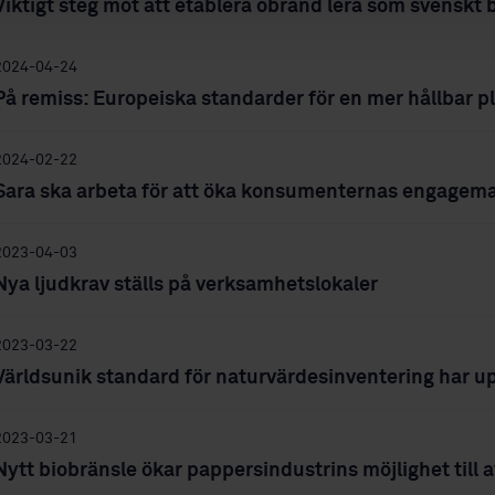
Viktigt steg mot att etablera obränd lera som svenskt
2024-04-24
På remiss: Europeiska standarder för en mer hållbar 
2024-02-22
Sara ska arbeta för att öka konsumenternas engagema
2023-04-03
Nya ljudkrav ställs på verksamhetslokaler
2023-03-22
Världsunik standard för naturvärdesinventering har u
2023-03-21
Nytt biobränsle ökar pappersindustrins möjlighet till 