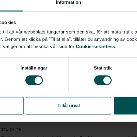
Information
rld utan standard
cookies
le en värld utan standard se ut?
e till att vår webbplats fungerar som den ska, för att mäta trafi
. Genom att klicka på "Tillåt alla", tillåter du användning av cooki
t val genom att besöka vår sida för
Cookie-sekretess
.
Inställningar
Statistik
Tillåt urval
 projekt som våra medarbetare driver
2024-05-15