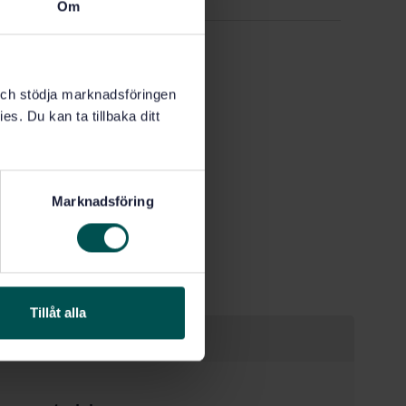
Om
k och stödja marknadsföringen
es. Du kan ta tillbaka ditt
Marknadsföring
Tillåt alla