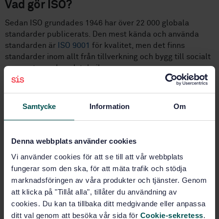
Vad gör ISO?
Sedan ISO grundades 1946 har över 22 000 globala
standarder publicerats. Den mest kända och använda
standarden är
ISO 9001
för kvalitet, men det finns
standarder inom allt från tillverkning och bygg till socialt
ansvarstagande och teknik.
Standarderna utvecklas och ses regelbundet över genom
ISO:s kvalitetssäkrade standardiseringsprocess. Arbetet
Samtycke
Information
Om
sker i tekniska kommittéer där medlemsländerna kan
välja att delta. Genom
SIS nationella kommittéer
kan
svenska organisationer delta och bevaka det
Denna webbplats använder cookies
internationella arbetet.
Vi använder cookies för att se till att vår webbplats
ISO:s centrala sekretariat finns i Genève.
fungerar som den ska, för att mäta trafik och stödja
marknadsföringen av våra produkter och tjänster. Genom
Läs mer på
iso.org.
att klicka på "Tillåt alla", tillåter du användning av
cookies. Du kan ta tillbaka ditt medgivande eller anpassa
ditt val genom att besöka vår sida för
Cookie-sekretess
.