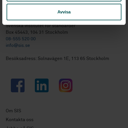
Avvisa
Svenska institutet för standarder
Box 45443, 104 31 Stockholm
08-555 520 00
info@sis.se
Besöksadress: Solnavägen 1E, 113 65 Stockholm
Facebook
LinkedIn
Instagram
Om SIS
Kontakta oss