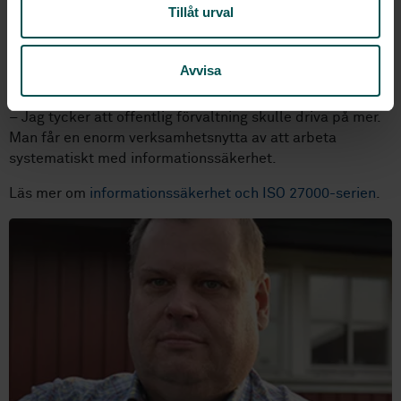
kommit längre, säger han.
Tillåt urval
Det är heller ännu inte särskilt vanligt att certifiering mot
standarden krävs i offentliga upphandling, enligt Lars
Avvisa
Söderlund. Han hoppas på en förändring.
– Jag tycker att offentlig förvaltning skulle driva på mer.
Man får en enorm verksamhetsnytta av att arbeta
systematiskt med informationssäkerhet.
Läs mer om
informationssäkerhet och ISO 27000-serien
.