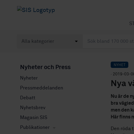
S
NYHET
Nyheter och Press
· 2019-03-0
Nyheter
Nya v
Pressmeddelanden
Nu är de n
Debatt
bra vägled
Nyhetsbrev
men den ka
Här finns 
Magasin SIS
Publikationer
Den röda t