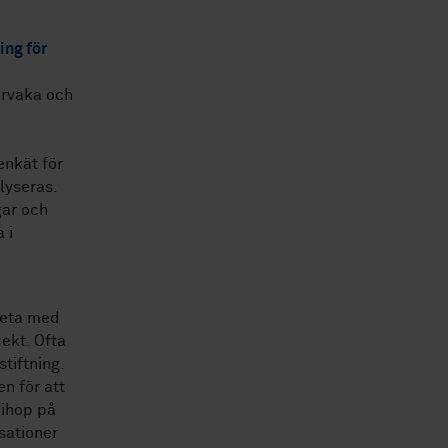
ing för
ervaka och
.
enkät för
lyseras.
gar och
 i
rbeta med
ekt. Ofta
stiftning.
en för att
 ihop på
isationer