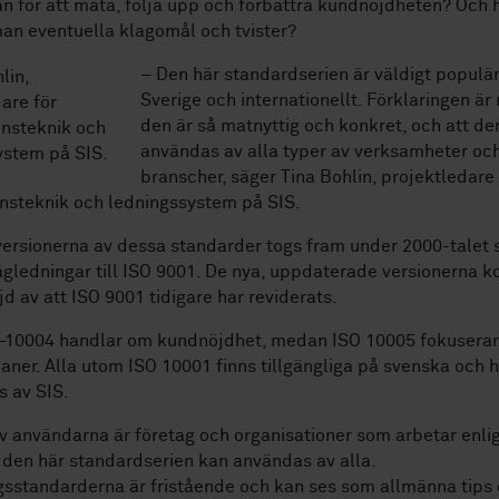
n för att mäta, följa upp och förbättra kundnöjdheten? Och 
an eventuella klagomål och tvister?
– Den här standardserien är väldigt populär
Sverige och internationellt. Förklaringen är 
den är så matnyttig och konkret, och att de
användas av alla typer av verksamheter oc
branscher, säger Tina Bohlin, projektledare 
nsteknik och ledningssystem på SIS.
versionerna av dessa standarder togs fram under 2000-talet
ägledningar till ISO 9001. De nya, uppdaterade versionerna 
jd av att ISO 9001 tidigare har reviderats.
–10004 handlar om kundnöjdhet, medan ISO 10005 fokuserar
laner. Alla utom ISO 10001 finns tillgängliga på svenska och h
s av SIS.
 användarna är företag och organisationer som arbetar enlig
den här standardserien kan användas av alla.
sstandarderna är fristående och kan ses som allmänna tips 