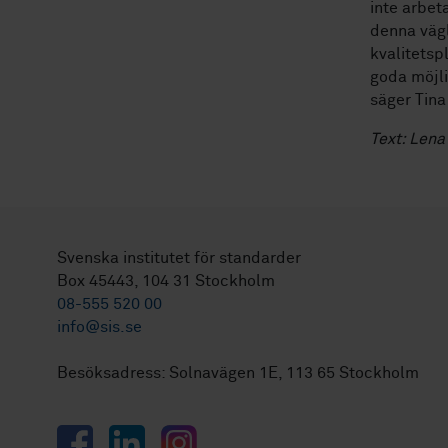
inte arbet
denna vägl
kvalitetsp
goda möjli
säger Tina
Text: Lena
Svenska institutet för standarder
Box 45443, 104 31 Stockholm
08-555 520 00
info@sis.se
Besöksadress: Solnavägen 1E, 113 65 Stockholm
Facebook
LinkedIn
Instagram