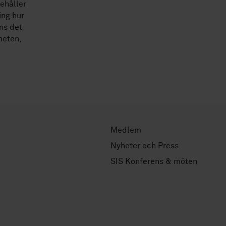
ehåller
ing hur
ns det
heten,
Medlem
Nyheter och Press
SIS Konferens & möten