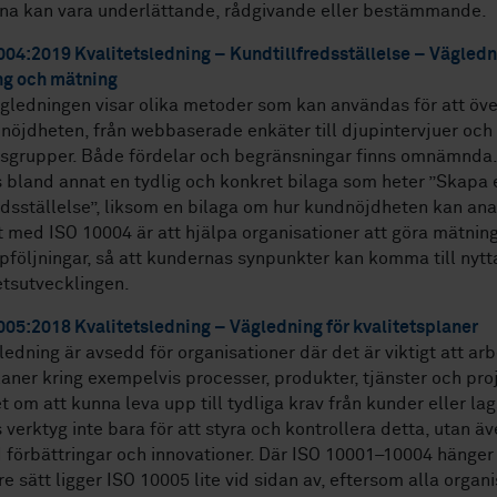
na kan vara underlättande, rådgivande eller bestämmande.
04:2019 Kvalitetsledning – Kundtillfredsställelse – Vägledn
ng och mätning
gledningen visar olika metoder som kan användas för att öv
öjdheten, från webbaserade enkäter till djupintervjuer och
nsgrupper. Både fördelar och begränsningar finns omnämnda
s bland annat en tydlig och konkret bilaga som heter ”Skapa 
edsställelse”, liksom en bilaga om hur kundnöjdheten kan ana
t med ISO 10004 är att hjälpa organisationer att göra mätnin
pföljningar, så att kundernas synpunkter kan komma till nytta
tsutvecklingen.
05:2018 Kvalitetsledning – Vägledning för kvalitetsplaner
edning är avsedd för organisationer där det är viktigt att a
laner kring exempelvis processer, produkter, tjänster och proj
 om att kunna leva upp till tydliga krav från kunder eller lag
 verktyg inte bara för att styra och kontrollera detta, utan äv
förbättringar och innovationer. Där ISO 10001–10004 hänger
re sätt ligger ISO 10005 lite vid sidan av, eftersom alla organ