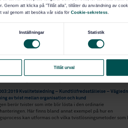
ch hotell till medicinska kliniker, säger Tina Bohlin.
. Genom att klicka på "Tillåt alla", tillåter du användning av cooki
t val genom att besöka vår sida för
Cookie-sekretess
.
02:2019 Kvalitetsledning – Kundtillfredsställelse – Vägledn
 av klagomål inom organisationer
gledningen hjälper företag och organisationer att utforma e
Inställningar
Statistik
ättar för kunderna att föra fram eventuella klagomål, så att b
ller tjänster lättare kan identifieras och rättas till.
s verktyg både för att utveckla och tillämpa en hantering so
erksamheten. En viktig del är hur man arbetar med uppföljn
ng, för att säkerställa att kundärendet får en avslutning.
ngen är väldigt praktisk och har flera bilagor, bland annat ett
Tillåt urval
 företag. Här finns även exempel på formulär som kan använ
ema över klagomålshantering.
03:2019 Kvalitetsledning – Kundtillfredsställelse – Vägled
ning av tvist mellan organisation och kund
n berör tvister som inte blir lösta i den ordinarie
anteringen. Här finns bland annat exempel på hur en
ngsprocess kan utformas och vilka tvistlösningsmetoder som