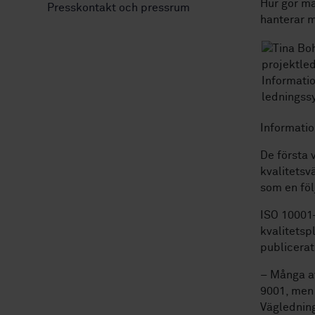
Hur gör ma
Presskontakt och pressrum
hanterar m
Informatio
De första 
kvalitetsv
som en föl
ISO 10001
kvalitetsp
publicerat
– Många av
9001, men 
Vägledning