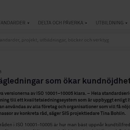
TANDARDER
DELTA OCH PÅVERKA
UTBILDNING
8
ägledningar som ökar kundnöjdhe
ya versionerna av ISO 10001–10005 klara. – Hela standardseri
ning till ett kvalitetsledningssystem som är uppbyggt enligt 
n användas av alla företag och organisationer som vill få nöj
massor av konkreta råd, säger SIS projektledare Tina Bohlin.
råden i ISO 10001–10005 är hur man bäst uppnår kundtillfred