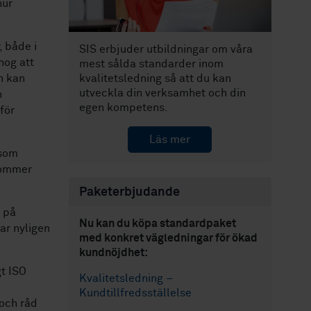
hur
, både i
SIS erbjuder utbildningar om våra
nog att
mest sålda standarder inom
n kan
kvalitetsledning så att du kan
utveckla din verksamhet och din
h
egen kompetens.
för
Läs mer
 som
kommer
Paketerbjudande
 på
Nu kan du köpa standardpaket
ar nyligen
med konkret vägledningar för ökad
kundnöjdhet:
t ISO
Kvalitetsledning –
Kundtillfredsställelse
och råd