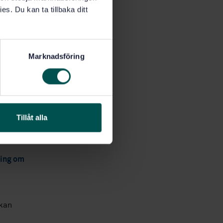
es. Du kan ta tillbaka ditt
ing för
n process
Marknadsföring
rister i
m passar
ing och
 avsnitt
Tillåt alla
das och ett
ning om
 kan