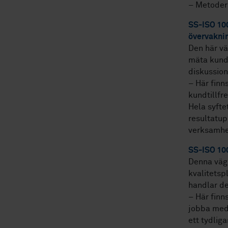
– Metoder
SS-ISO 100
övervakni
Den här vä
mäta kundn
diskussio
– Här finn
kundtillfr
Hela syfte
resultatup
verksamhe
SS-ISO 100
Denna vägl
kvalitetsp
handlar det
– Här finns
jobba med 
ett tydliga