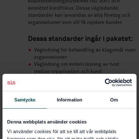
kvalitetsledningssystemet ISO 9001 och
avsnittet kundfokus. Dessa vägledande
standarder kan användas av alla företag och
organisationer som vill få nöjdare kunder.
Dessa standarder ingår i paketet:
Vägledning för behandling av klagomål inom
organisationer
Vägledning om extern lösning av tvist
mellan organisation och kund
Vägledning för övervakning och mätning av
kundtillfredsställelse
Samtycke
Information
Om
Paketet innehåller
Denna webbplats använder cookies
STANDARD
Vi använder cookies för att se till att vår webbplats
SVENSK STANDARD
· SS-ISO 10004:2019
fungerar som den ska, för att mäta trafik och stödja