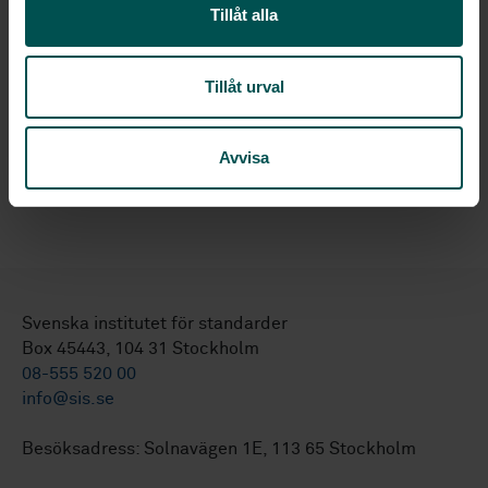
inom organisationer (ISO 10002:2018, IDT)
Tillåt alla
Tillåt urval
Ämnesområden
Kvalitetsledning och
Avvisa
kvalitetssäkring (03.120.10)
Svenska institutet för standarder
Box 45443, 104 31 Stockholm
08-555 520 00
info@sis.se
Besöksadress: Solnavägen 1E, 113 65 Stockholm