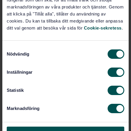
Kvalitetsledning - Kundtillfredsställelse -
marknadsföringen av våra produkter och tjänster. Genom
Vägledning för övervakning och mätning
att klicka på "Tillåt alla", tillåter du användning av
(ISO 10004:2018, IDT)
cookies. Du kan ta tillbaka ditt medgivande eller anpassa
ditt val genom att besöka vår sida för
Cookie-sekretess
.
STANDARD
SVENSK STANDARD
· SS-ISO 10003:2019
S
Nödvändig
a
Kvalitetsledning - Kundtillfredsställelse -
m
Vägledning om extern lösning av tvist
t
mellan organisation och kund (ISO
Inställningar
y
10003:2018, IDT)
c
k
Statistik
e
STANDARD
s
SVENSK STANDARD
· SS-ISO 10002:2019
Marknadsföring
v
Kvalitetsledning - Kundtillfredsställelse -
a
Vägledning för behandling av klagomål
l