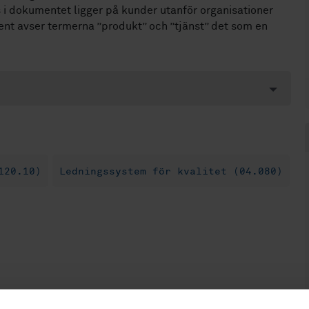
s i dokumentet ligger på kunder utanför organisationer
t avser termerna ”produkt” och ”tjänst” det som en
120.10)
Ledningssystem för kvalitet (04.080)