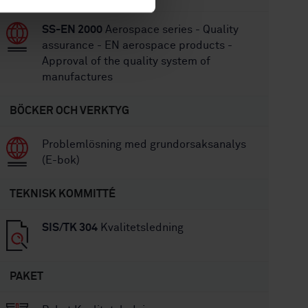
SS-EN 2000
Aerospace series - Quality
assurance - EN aerospace products -
Approval of the quality system of
manufactures
BÖCKER OCH VERKTYG
Problemlösning med grundorsaksanalys
(E-bok)
TEKNISK KOMMITTÉ
SIS/TK 304
Kvalitetsledning
PAKET