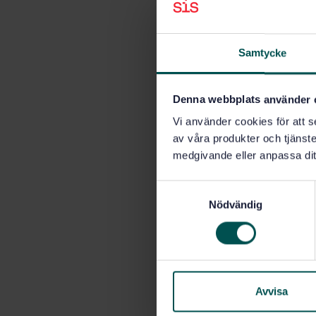
Samtycke
Denna webbplats använder 
Vi använder cookies för att s
av våra produkter och tjänster
medgivande eller anpassa dit
S
Nödvändig
a
m
t
y
c
k
Avvisa
e