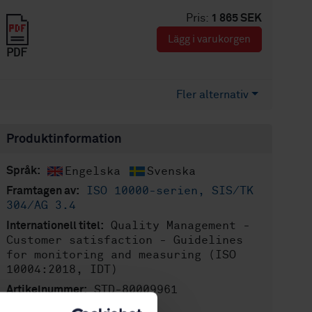
Pris:
1 865 SEK
Lägg i varukorgen
PDF
Fler alternativ
Produktinformation
Engelska
Svenska
Språk:
ISO 10000-serien, SIS/TK
Framtagen av:
304/AG 3.4
Quality Management -
Internationell titel:
Customer satisfaction - Guidelines
for monitoring and measuring (ISO
10004:2018, IDT)
STD-80009961
Artikelnummer:
2
Utgåva: