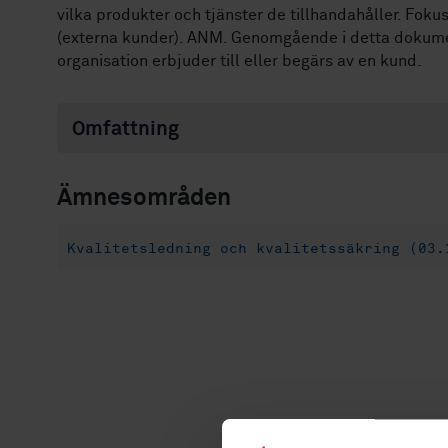
vilka produkter och tjänster de tillhandahåller. Foku
(externa kunder). ANM. Genomgående i detta dokumen
organisation erbjuder till eller begärs av en kund.
Omfattning
Ämnesområden
Kvalitetsledning och kvalitetssäkring (03.