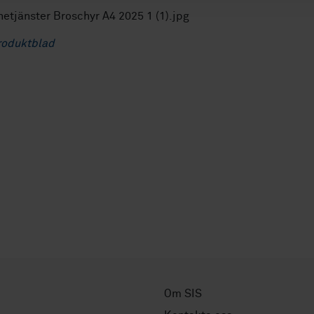
roduktblad
Om SIS