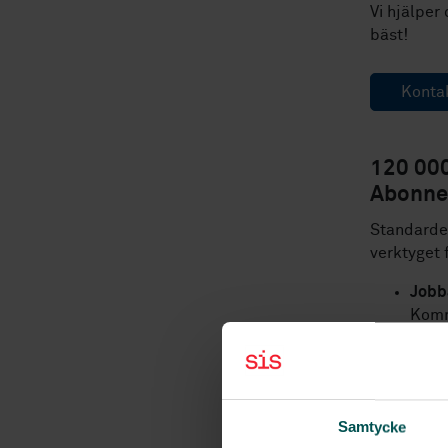
Vi hjälper
bäst!
Konta
120 00
Abonn
Standarder
verktyget 
Jobb
Komm
Hela 
Säker
Slip
Kostn
Samtycke
Mejln