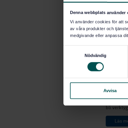
Beva
Denna webbplats använder 
Vill du 
Vi använder cookies för att s
SIS Abonne
av våra produkter och tjänster
innehåller
medgivande eller anpassa dit
lösningar.
organisati
S
Nödvändig
a
Prova 
m
t
y
Lär dig
c
arbetsv
k
Avvisa
Oavsett om
e
kan du del
s
bli verkty
v
a
Läs me
l