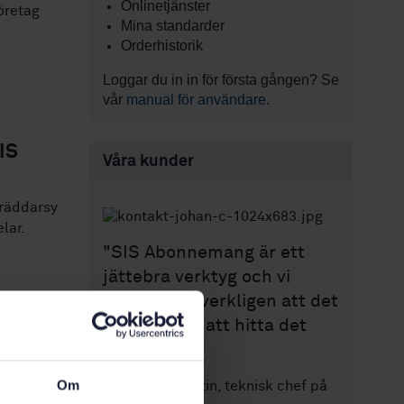
Onlinetjänster
öretag
Mina standarder
Orderhistorik
Loggar du in in för första gången? Se
vår
manual för användare
.
IS
Våra kunder
kräddarsy
lar.
"SIS Abonnemang är ett
jättebra verktyg och vi
uppskattar verkligen att det
är så enkelt att hitta det
man söker.”
Om
Johan Constantin,
teknisk chef på