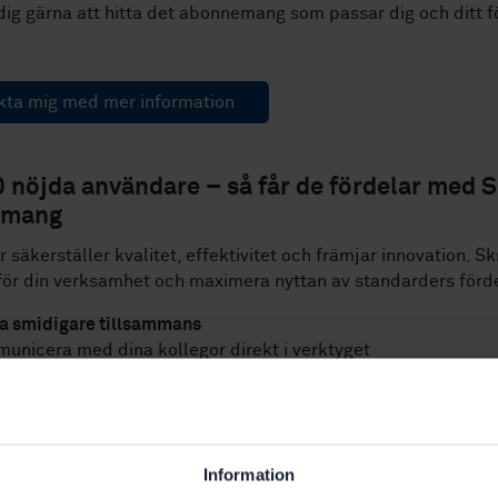
 dig gärna att hitta det abonnemang som passar dig och ditt f
kta mig med mer information
0 nöjda användare
– så får de fördelar med S
emang
 säkerställer kvalitet, effektivitet och främjar innovation. S
för din verksamhet och maximera nyttan av standarders förde
a smidigare tillsammans
unicera med dina kollegor direkt i verktyget
organisationen får tillgång
ställ att alla arbetar efter samma best practice
p rota bland gamla dokument
adseffektivt och ingen risk för dubbletter
Information
otis vid varje uppdatering