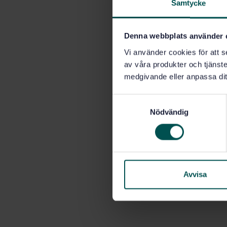
Samtycke
Denna webbplats använder 
Vi använder cookies för att s
av våra produkter och tjänster
medgivande eller anpassa dit
S
Nödvändig
a
m
t
y
c
k
Avvisa
e
s
v
a