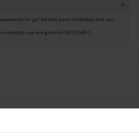
rements for gel ink ball pens (refillable and non-
documentary use are given in ISO 27668-2.