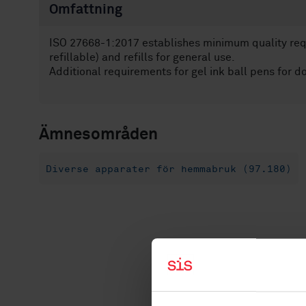
Omfattning
ISO 27668-1:2017 establishes minimum quality requi
refillable) and refills for general use.
Additional requirements for gel ink ball pens for 
Ämnesområden
Diverse apparater för hemmabruk (97.180)