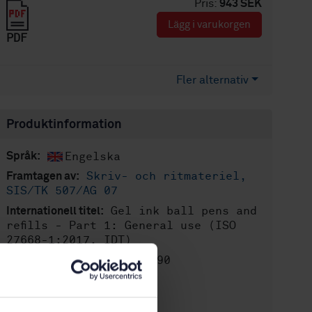
Pris:
943 SEK
Lägg i varukorgen
PDF
Fler alternativ
Produktinformation
Engelska
Språk:
Skriv- och ritmateriel,
Framtagen av:
SIS/TK 507/AG 07
Gel ink ball pens and
Internationell titel:
refills - Part 1: General use (ISO
27668-1:2017, IDT)
STD-8030090
Artikelnummer:
2
Utgåva:
2017-12-14
Fastställd: