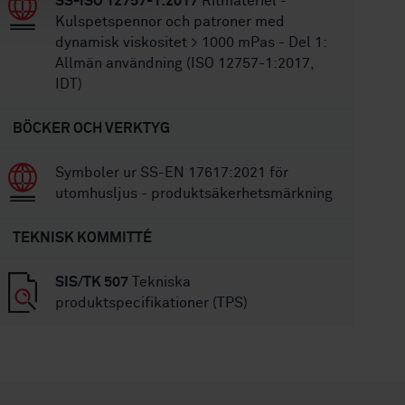
SS-ISO 12757-1:2017
Ritmateriel -
Kulspetspennor och patroner med
dynamisk viskositet > 1000 mPas - Del 1:
Allmän användning (ISO 12757-1:2017,
IDT)
BÖCKER OCH VERKTYG
Symboler ur SS-EN 17617:2021 för
utomhusljus - produktsäkerhetsmärkning
TEKNISK KOMMITTÉ
SIS/TK 507
Tekniska
produktspecifikationer (TPS)