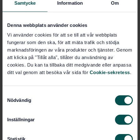
Samtycke
Information
Om
SVENSK STANDARD
· SS-EN 9300-014:2013
Aerospace series - LOTAR - LOng Term Archiving and
Retrieval of digital technical product documentation
such as 3D, CAD and PDM data - Part 014: Reference
Denna webbplats använder cookies
process description ''Retrieval''
Vi använder cookies för att se till att vår webbplats
fungerar som den ska, för att mäta trafik och stödja
Prenumerera på standarden - Läs mer
marknadsföringen av våra produkter och tjänster. Genom
att klicka på "Tillåt alla", tillåter du användning av
Pris:
789 SEK
cookies. Du kan ta tillbaka ditt medgivande eller anpassa
Lägg i varukorgen
ditt val genom att besöka vår sida för
Cookie-sekretess
.
PDF
Fler alternativ
S
Nödvändig
a
m
Produktinformation
t
Inställningar
y
Engelska
Språk:
c
Teknisk dokumentation,
Framtagen av:
k
Statistik