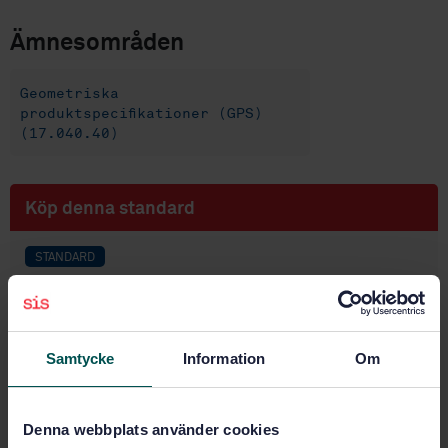
Ämnesområden
Geometriska
produktspecifikationer (GPS)
(17.040.40)
Köp denna standard
STANDARD
SVENSK STANDARD
· SS-EN ISO 10360-102:2026
Geometriska produktspecifikationer (GPS) –
Leveranskontroll och periodisk kalibrering av
koordinatmätsystem (CMS) – Del 102: Syntax för
Samtycke
Information
Om
symboler avseende metrologiska egenskaper (ISO
10360-102:2026, IDT)
Denna webbplats använder cookies
Prenumerera på standarden - Läs mer