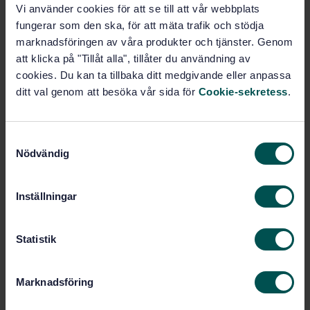
Vi använder cookies för att se till att vår webbplats
fungerar som den ska, för att mäta trafik och stödja
Pris:
943 SEK
marknadsföringen av våra produkter och tjänster. Genom
Lägg i varukorgen
att klicka på "Tillåt alla", tillåter du användning av
PDF
cookies. Du kan ta tillbaka ditt medgivande eller anpassa
ditt val genom att besöka vår sida för
Cookie-sekretess
.
Fler alternativ
S
Produktinformation
Nödvändig
a
m
Engelska
Språk:
t
ISO GPS - Mätteknik och
Framtagen av:
Inställningar
y
Ytstruktur, SIS/TK 507/AG 06
c
Geometrical Product
Internationell titel:
k
Statistik
Specifications (GPS) — Acceptance and
e
reverification tests for coordinate
measuring systems (CMS) — Part 102:
s
Marknadsföring
Grammar of symbols for metrological
v
characteristics (ISO 10360-102:2026,
a