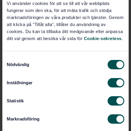
Vi använder cookies för att se till att vår webbplats
Lägg i varukorgen
fungerar som den ska, för att mäta trafik och stödja
PDF
marknadsföringen av våra produkter och tjänster. Genom
att klicka på "Tillåt alla", tillåter du användning av
Fler alternativ
cookies. Du kan ta tillbaka ditt medgivande eller anpassa
ditt val genom att besöka vår sida för
Cookie-sekretess
.
Produktinformation
Engelska
Språk:
S
Nödvändig
a
ISO GPS - Mätteknik och
Framtagen av:
Ytstruktur, SIS/TK 507/AG 06
m
t
Geometrical product
Internationell titel:
Inställningar
y
specifications (GPS) — Filtration — Part
21: Linear profile filters: Gaussian
c
filters (ISO 16610-21:2025, IDT)
k
Statistik
STD-82094120
e
Artikelnummer:
s
2
Utgåva:
Marknadsföring
v
2025-02-28
Fastställd:
a