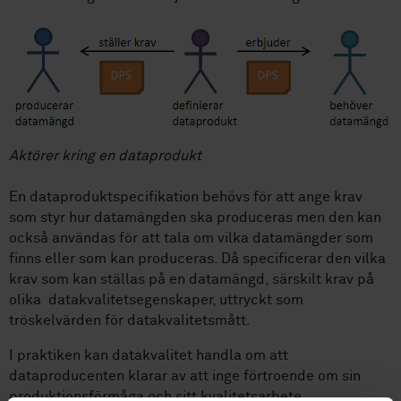
Aktörer kring en dataprodukt
En dataproduktspecifikation behövs för att ange krav
som styr hur datamängden ska produceras men den kan
också användas för att tala om vilka datamängder som
finns eller som kan produceras. Då specificerar den vilka
krav som kan ställas på en datamängd, särskilt krav på
olika datakvalitetsegenskaper, uttryckt som
tröskelvärden för datakvalitetsmått.
I praktiken kan datakvalitet handla om att
dataproducenten klarar av att inge förtroende om sin
produktionsförmåga och sitt kvalitetsarbete.