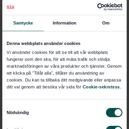
Det finns standarder och vägledningar för
att visa hur man utformar dataproduktspecifikationer
Samtycke
Information
Om
enligt standard:
Handbok för dataproduktspecifikation
[SIS-TR 40]
att specificera delarna i en dataprodukt:
Data product
Denna webbplats använder cookies
specifications [ISO 19131]
Vi använder cookies för att se till att vår webbplats
att ställa krav på datakvalitetsegenskaper med
fungerar som den ska, för att mäta trafik och stödja
datakvalitetsmått:
Data quality [ISO 19157]
marknadsföringen av våra produkter och tjänster. Genom
att påvisa förmågan att producera och leverera
att klicka på "Tillåt alla", tillåter du användning av
geodata:
Quality assurance of data supply [ISO 19158]
cookies. Du kan ta tillbaka ditt medgivande eller anpassa
ditt val genom att besöka vår sida för
Cookie-sekretess
.
Vad vill du göra?
Modellera geodata
S
-
Nödvändig
För att beskriva verkligheten bakom dem
a
m
t