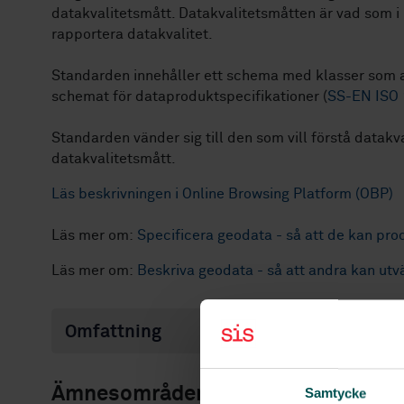
datakvalitetsmått. Datakvalitetsmåtten är vad som i 
rapportera datakvalitet.
Standarden innehåller ett schema med klasser som 
schemat för dataproduktspecifikationer (
SS-EN ISO
Standarden vänder sig till den som vill förstå datakval
datakvalitetsmått.
Läs beskrivningen i
Online Browsing Platform (OBP)
Läs mer om:
Specificera geodata - så att de kan pro
Läs mer om:
Beskriva geodata - så att andra kan ut
Omfattning
Ämnesområden
Samtycke