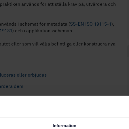
praktiken används för att ställa krav på, utvärdera och
används i schemat för metadata (
SS-EN ISO 19115-1
),
 19131
) och i applikationsscheman.
itet eller som vill välja befintliga eller konstruera nya
duceras eller erbjudas
värdera dem
Information