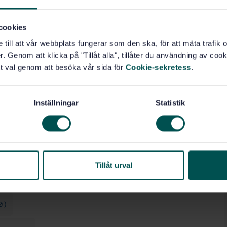
itet (03.120.99)
cookies
e till att vår webbplats fungerar som den ska, för att mäta trafi
ronomi, geodesi, geografi (07.040)
. Genom att klicka på "Tillåt alla", tillåter du användning av cooki
t val genom att besöka vår sida för
Cookie-sekretess
.
ing av information (35.040)
Inställningar
Statistik
ntation och förlagsverksamhet (35.240.30)
0)
Tillåt urval
)
0)