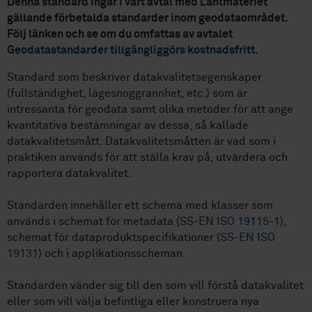
Denna standard ingår i vårt avtal med Lantmäteriet
gällande förbetalda standarder inom geodataområdet.
Följ länken och se om du omfattas av avtalet
Geodatastandarder tillgängliggörs kostnadsfritt.
Standard som beskriver datakvalitetsegenskaper
(fullständighet, lägesnoggrannhet, etc.) som är
intressanta för geodata samt olika metoder för att ange
kvantitativa bestämningar av dessa, så kallade
datakvalitetsmått. Datakvalitetsmåtten är vad som i
praktiken används för att ställa krav på, utvärdera och
rapportera datakvalitet.
Standarden innehåller ett schema med klasser som
används i schemat för metadata (
SS-EN ISO 19115-1
),
schemat för dataproduktspecifikationer (
SS-EN ISO
19131
) och i applikationsscheman.
Standarden vänder sig till den som vill förstå datakvalitet
eller som vill välja befintliga eller konstruera nya