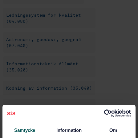
Ledningssystem för kvalitet
(04.080)
Astronomi, geodesi, geografi
(07.040)
Informationsteknik Allmänt
(35.020)
Kodning av information (35.040)
IT-tillämpningar Allmänt
(35.240.01)
Samtycke
Information
Om
IT- tillämpningar inom
information, dokumentation och