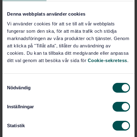
förlagsverksamhet (35.240.30)
Denna webbplats använder cookies
IT- tillämpningar inom
Vi använder cookies för att se till att vår webbplats
industrin (35.240.50)
fungerar som den ska, för att mäta trafik och stödja
marknadsföringen av våra produkter och tjänster. Genom
att klicka på "Tillåt alla", tillåter du användning av
IT-tillämpningar inom transport
cookies. Du kan ta tillbaka ditt medgivande eller anpassa
(35.240.60)
ditt val genom att besöka vår sida för
Cookie-sekretess
.
IT- tillämpningar inom
vetenskap (35.240.70)
S
Nödvändig
a
IT- tillämpningar inom övriga
m
områden (35.240.99)
t
Inställningar
y
c
Köp denna standard
k
Statistik
e