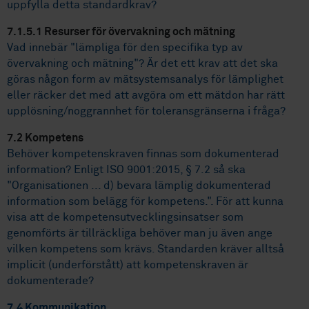
uppfylla detta standardkrav?
7.1.5.1 Resurser för övervakning och mätning
Vad innebär "lämpliga för den specifika typ av
övervakning och mätning"? Är det ett krav att det ska
göras någon form av mätsystemsanalys för lämplighet
eller räcker det med att avgöra om ett mätdon har rätt
upplösning/noggrannhet för toleransgränserna i fråga?
7.2 Kompetens
Behöver kompetenskraven finnas som dokumenterad
information? Enligt ISO 9001:2015, § 7.2 så ska
"Organisationen ... d) bevara lämplig dokumenterad
information som belägg för kompetens.". För att kunna
visa att de kompetensutvecklingsinsatser som
genomförts är tillräckliga behöver man ju även ange
vilken kompetens som krävs. Standarden kräver alltså
implicit (underförstått) att kompetenskraven är
dokumenterade?
7.4 Kommunikation