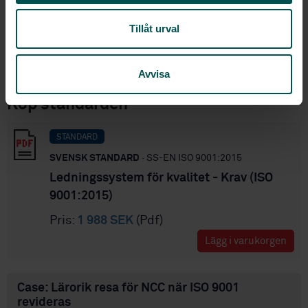
optimeras där de gör mest nytta?
Tillåt urval
9.3 Ledningens genomgång
Var krävs "Ledningens genomgång"? På vilken nivå eller
alla, och varför?
Avvisa
Köp standarden
STANDARD
SVENSK STANDARD
· SS-EN ISO 9001:2015
Ledningssystem för kvalitet - Krav (ISO
9001:2015)
Pris:
1 988 SEK
(Pdf)
Lägg i varukorgen
Case: Lärorik resa för NCC när ISO 9001
revideras