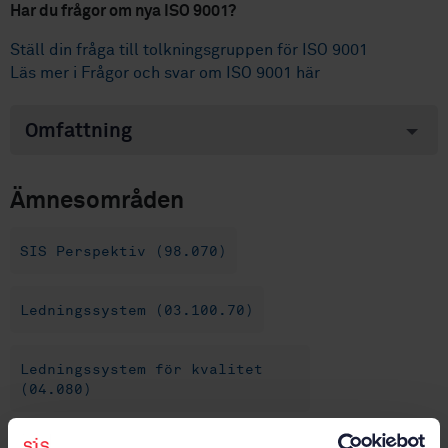
Har du frågor om nya ISO 9001?
Ställ din fråga till tolkningsgruppen för ISO 9001
Läs mer i Frågor och svar om ISO 9001 här
Omfattning
Ämnesområden
SIS Perspektiv (98.070)
Ledningssystem (03.100.70)
Ledningssystem för kvalitet
(04.080)