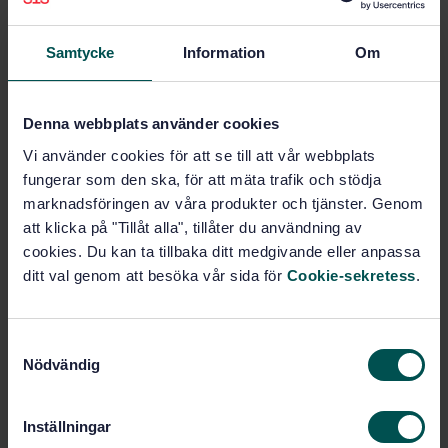
Certifiering, ackreditering och
revision (04.150)
Samtycke
Information
Om
Kvalitetsledning och
kvalitetssäkring (03.120.10)
Denna webbplats använder cookies
Vi använder cookies för att se till att vår webbplats
Köp denna standard
fungerar som den ska, för att mäta trafik och stödja
marknadsföringen av våra produkter och tjänster. Genom
STANDARD
att klicka på "Tillåt alla", tillåter du användning av
cookies. Du kan ta tillbaka ditt medgivande eller anpassa
SVENSK STANDARD
· SS-EN ISO 9001:2015
ditt val genom att besöka vår sida för
Cookie-sekretess
.
Ledningssystem för kvalitet - Krav (ISO 9001:2015)
Prenumerera på standarden - Läs mer
S
Nödvändig
a
Pris:
1 988 SEK
m
Lägg i varukorgen
t
PDF
Inställningar
y