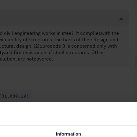
 civil engineering works in steel. It complieswith the
ceability of structures, the basis of their design and
ructural design. (2)Eurocode 3 is concerned only with
tyand fire resistance of steel structures. Other
ulation, are notcovered.
(91.080.10)
Information