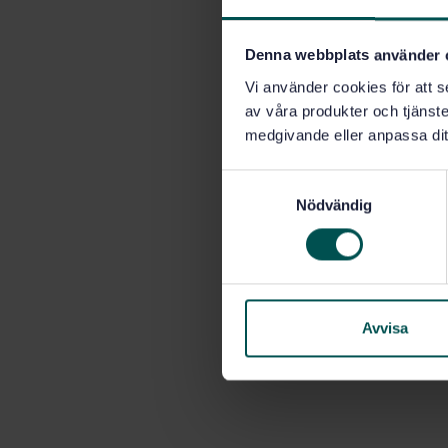
Denna webbplats använder 
Vi använder cookies för att s
av våra produkter och tjänster
medgivande eller anpassa dit
S
Nödvändig
a
m
t
y
c
k
Avvisa
e
s
v
a
l