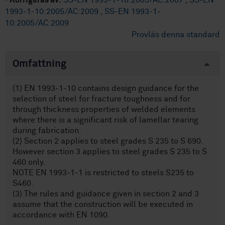
·
Korrigeras av:
SS-EN 1993-1-10:2005/AC:2007
,
SS-EN
1993-1-10:2005/AC:2009
,
SS-EN 1993-1-
10:2005/AC:2009
Provläs denna standard
Omfattning
(1) EN 1993-1-10 contains design guidance for the
selection of steel for fracture toughness and for
through thickness properties of welded elements
where there is a significant risk of lamellar tearing
during fabrication.
(2) Section 2 applies to steel grades S 235 to S 690.
However section 3 applies to steel grades S 235 to S
460 only.
NOTE EN 1993-1-1 is restricted to steels S235 to
S460.
(3) The rules and guidance given in section 2 and 3
assume that the construction will be executed in
accordance with EN 1090.