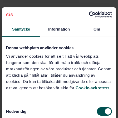
Köp denna standard
Samtycke
Information
Om
STANDARD
SVENSK STANDARD
· SS-EN 1993-1-10:2005
Eurokod 3: Dimensionering av stålkonstruktioner - Del
Denna webbplats använder cookies
1-10: Seghet och egenskaper i tjockleksriktningen
Vi använder cookies för att se till att vår webbplats
fungerar som den ska, för att mäta trafik och stödja
Prenumerera på standarden - Läs mer
marknadsföringen av våra produkter och tjänster. Genom
Pris:
1 737 SEK
att klicka på "Tillåt alla", tillåter du användning av
cookies. Du kan ta tillbaka ditt medgivande eller anpassa
Lägg i varukorgen
ditt val genom att besöka vår sida för
Cookie-sekretess
.
PDF
Fler alternativ
S
Nödvändig
a
Produktinformation