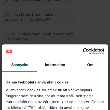
förlagsverksamhet (35.240.30)
IT- tillämpningar inom
industrin (35.240.50)
IT-tillämpningar inom transport
(35.240.60)
IT- tillämpningar inom
vetenskap (35.240.70)
Samtycke
Information
Om
IT- tillämpningar inom övriga
områden (35.240.99)
Denna webbplats använder cookies
Vi använder cookies för att se till att vår webbplats
fungerar som den ska, för att mäta trafik och stödja
Köp denna standard
marknadsföringen av våra produkter och tjänster. Genom
att klicka på "Tillåt alla", tillåter du användning av
STANDARD