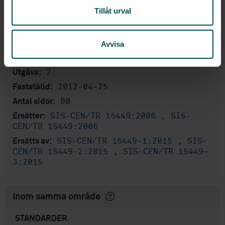
Geographic information -
Tillåt urval
Internationell titel:
Standards, specifications, technical
reports and guidelines, required to
implement Spatial Data Infrastructures
Avvisa
STD-86168
Artikelnummer:
2
Utgåva:
2012-04-25
Fastställd:
80
Antal sidor:
SIS-CEN/TR 15449:2006
,
SIS-
Ersätter:
CEN/TR 15449:2006
SIS-CEN/TR 15449-1:2015
,
SIS-
Ersätts av:
CEN/TR 15449-2:2015
,
SIS-CEN/TR 15449-
3:2015
Inom samma område
STANDARDER