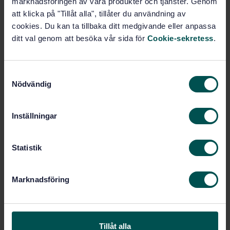
marknadsföringen av våra produkter och tjänster. Genom
Lägg i varukorgen
att klicka på "Tillåt alla", tillåter du användning av
PDF
cookies. Du kan ta tillbaka ditt medgivande eller anpassa
ditt val genom att besöka vår sida för
Cookie-sekretess
.
Fler alternativ
S
Produktinformation
Nödvändig
a
m
Engelska
Språk:
t
Fasta släcksystem och
Framtagen av:
Inställningar
y
brandgasventilation, SIS/TK 633
c
Fire extinguishing media
Internationell titel:
k
Statistik
- Foam concentrates - Part 3:
e
Specification for low expansion foam
s
concentrates for surface application to
Marknadsföring
water-immiscible liquids
v
a
STD-80002951
Artikelnummer:
l
3
Utgåva:
Tillåt alla
2018-03-19
Fastställd: