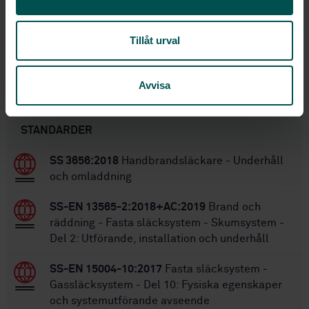
68
Antal sidor:
SS-EN 1568-3:2008/AC:2010
,
SS-
Ersätter:
Tillåt urval
EN 1568-3:2008
Avvisa
Inom samma område
STANDARDER
SS 3656:2018
Handbrandsläckare - Underhåll
och omladdning
SS-EN 13565-2:2018+AC:2019
Brand och
räddning - Fasta släcksystem - Skumsystem -
Del 2: Utförande, installation och underhåll
SS-EN 15004-10:2017
Fasta släcksystem -
Gassläcksystem - Del 10: Fysiska egenskaper
och systemutförande avseende