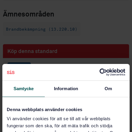
Ämnesområden
Brandbekämpning (13.220.10)
Köp denna standard
STANDARD
SVENSK STANDARD
· SS-EN 1568-3:2018
Brand och räddning - Släckmedel - Skumvätskor -
Samtycke
Information
Om
Del 3: Krav och provningsmetoder för
tungskumvätskor för ytpåföring på ej vattenlösliga
vätskor
Denna webbplats använder cookies
Prenumerera på standarden - Läs mer
Vi använder cookies för att se till att vår webbplats
fungerar som den ska, för att mäta trafik och stödja
Pris:
1 599 SEK