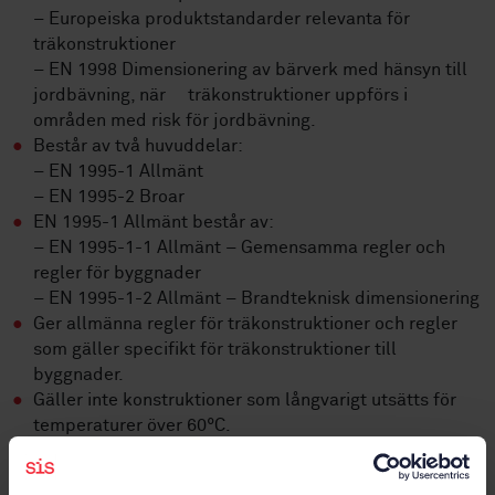
– Europeiska produktstandarder relevanta för
träkonstruktioner
– EN 1998 Dimensionering av bärverk med hänsyn till
jordbävning, när träkonstruktioner uppförs i
områden med risk för jordbävning.
Består av två huvuddelar:
– EN 1995-1 Allmänt
– EN 1995-2 Broar
EN 1995-1 Allmänt består av:
– EN 1995-1-1 Allmänt – Gemensamma regler och
regler för byggnader
– EN 1995-1-2 Allmänt – Brandteknisk dimensionering
Ger allmänna regler för träkonstruktioner och regler
som gäller specifikt för träkonstruktioner till
byggnader.
Gäller inte konstruktioner som långvarigt utsätts för
temperaturer över 60°C.
Omfattning