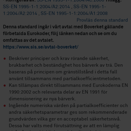
·
Korrigeras av:
SS-EN 1995-1-1:2004/AC:2006
Tillägg:
SS-EN 1995-1-1:2004/A2:2014
,
SS-EN 1995-1-
1:2004/A2:2014
,
SS-EN 1995-1-1:2004/A1:2008
Provläs denna standard
Denna standard ingår i vårt avtal med Boverket gällande
förbetalda Eurokoder, följ länken nedan och se om du
omfattas av det avtalet.
https://www.sis.se/avtal-boverket/
Beskriver principer och krav rörande säkerhet,
brukbarhet och beständighet hos bärverk av trä. Den
baseras på principen om gränstillstånd i detta fall
använt tillsammans med partialkoefficientmetoden.
Kan tillämpas direkt tillsammans med Eurokoderna EN
1990:2002 och relevanta delar av EN 1991 för
dimensionering av nya bärverk.
Ingående numeriska värden på partialkoefficienter och
andra säkerhetsparametrar ges som rekommenderade
grundvärden vilka ger en acceptabel säkerhetsnivå.
Dessa har valts med förutsättning av att en lämplig