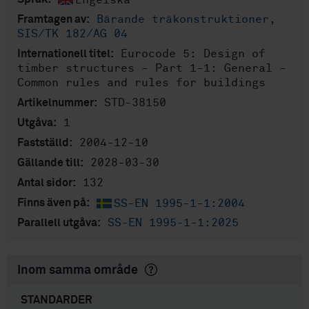
Bärande träkonstruktioner,
Framtagen av:
SIS/TK 182/AG 04
Eurocode 5: Design of
Internationell titel:
timber structures - Part 1-1: General -
Common rules and rules for buildings
STD-38150
Artikelnummer:
1
Utgåva:
2004-12-10
Fastställd:
2028-03-30
Gällande till:
132
Antal sidor:
SS-EN 1995-1-1:2004
Finns även på:
SS-EN 1995-1-1:2025
Parallell utgåva:
Inom samma område
STANDARDER