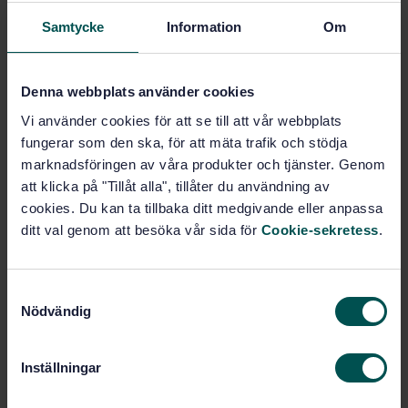
Samtycke
Information
Om
Ämnesområden
Denna webbplats använder cookies
Tekniska aspekter (91.010.30)
Vi använder cookies för att se till att vår webbplats
fungerar som den ska, för att mäta trafik och stödja
Eurokod 5, Träkonstruktioner
marknadsföringen av våra produkter och tjänster. Genom
(91.070.05)
att klicka på "Tillåt alla", tillåter du användning av
cookies. Du kan ta tillbaka ditt medgivande eller anpassa
ditt val genom att besöka vår sida för
Cookie-sekretess
.
Eurokod, grund (91.070.50)
Eurokod, bro (91.070.60)
S
Nödvändig
a
m
Träkonstruktioner (91.080.20)
t
Inställningar
y
c
Köp denna standard