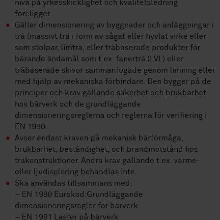
nivå på yrkesskicklighet och kvalitetsledning
föreligger.
Gäller dimensionering av byggnader och anläggningar i
trä (massivt trä i form av sågat eller hyvlat virke eller
som stolpar, limträ, eller träbaserade produkter för
bärande ändamål som t.ex. fanerträ (LVL) eller
träbaserade skivor sammanfogade genom limning eller
med hjälp av mekaniska förbindare. Den bygger på de
principer och krav gällande säkerhet och brukbarhet
hos bärverk och de grundläggande
dimensioneringsreglerna och reglerna för verifiering i
EN 1990.
Avser endast kraven på mekanisk bärförmåga,
brukbarhet, beständighet, och brandmotstånd hos
träkonstruktioner. Andra krav gällande t.ex. värme-
eller ljudisolering behandlas inte.
Ska användas tillsammans med:
– EN 1990 Eurokod:Grundläggande
dimensioneringsregler för bärverk
– EN 1991 Laster på bärverk