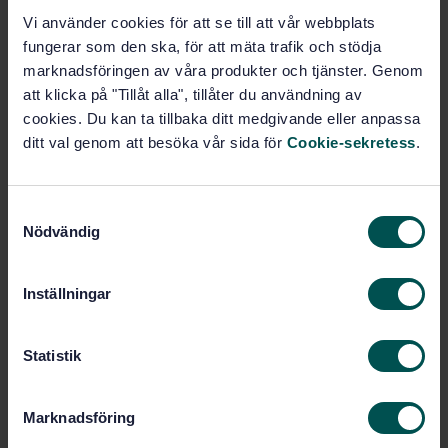
Vi använder cookies för att se till att vår webbplats
Varmt välkomna till informationsmöte om
fungerar som den ska, för att mäta trafik och stödja
standardiseringsarbete kring arkeologisk
fyndhantering!
marknadsföringen av våra produkter och tjänster. Genom
att klicka på "Tillåt alla", tillåter du användning av
cookies. Du kan ta tillbaka ditt medgivande eller anpassa
För mer information och för att anmäla er
klicka här
!
ditt val genom att besöka vår sida för
Cookie-sekretess
.
Webbinarium: Revidering av EN 16883
S
Nödvändig
a
m
t
Inställningar
y
c
k
Statistik
e
s
Marknadsföring
v