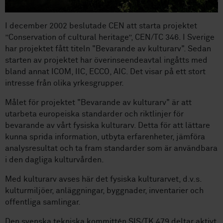
I december 2002 beslutade CEN att starta projektet
”Conservation of cultural heritage”, CEN/TC 346. I Sverige
har projektet fått titeln "Bevarande av kulturarv". Sedan
starten av projektet har överinseendeavtal ingåtts med
bland annat ICOM, IIC, ECCO, AIC. Det visar på ett stort
intresse från olika yrkesgrupper.
Målet för projektet "Bevarande av kulturarv" är att
utarbeta europeiska standarder och riktlinjer för
bevarande av vårt fysiska kulturarv. Detta för att lättare
kunna sprida information, utbyta erfarenheter, jämföra
analysresultat och ta fram standarder som är användbara
i den dagliga kulturvården.
Med kulturarv avses här det fysiska kulturarvet, d.v.s.
kulturmiljöer, anläggningar, byggnader, inventarier och
offentliga samlingar.
Den svenska tekniska kommittén SIS/TK 479 deltar aktivt