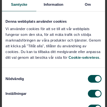
Prenumerera på standarden - Läs mer
Samtycke
Information
Om
Pris:
687 SEK
Lägg i varukorgen
Denna webbplats använder cookies
PDF
Vi använder cookies för att se till att vår webbplats
fungerar som den ska, för att mäta trafik och stödja
Fler alternativ
marknadsföringen av våra produkter och tjänster. Genom
att klicka på "Tillåt alla", tillåter du användning av
cookies. Du kan ta tillbaka ditt medgivande eller anpassa
Produktinformation
ditt val genom att besöka vår sida för
Cookie-sekretess
.
Svenska
Språk:
Sågade och hyvlade trävaror,
Framtagen av:
S
SIS/TK 182/AG 02
Nödvändig
a
Planed timmer Wood trim
Internationell titel:
m
- Grades
t
Inställningar
STD-6635
Artikelnummer:
y
2
Utgåva:
c