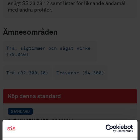
enligt SS 23 28 12 samt lister för liknande ändamål
med andra profiler.
Ämnesområden
Trä, sågtimmer och sågat virke
(79.040)
Trä (92.300.20)
Trävaror (94.300)
Köp denna standard
STANDARD
SVENSK STANDARD
· SS 232811
Hyvlat virke - Trälister - Sorter