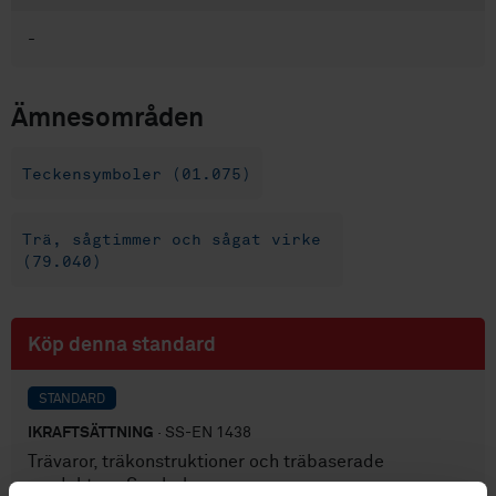
-
Ämnesområden
Teckensymboler (01.075)
Trä, sågtimmer och sågat virke
(79.040)
Köp denna standard
STANDARD
IKRAFTSÄTTNING
· SS-EN 1438
Trävaror, träkonstruktioner och träbaserade
produkter - Symboler