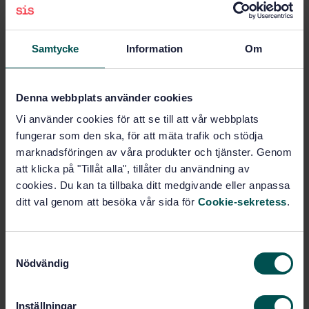
Prenumerera på standarden - Läs mer
Samtycke
Information
Om
Pris:
0 SEK
Lägg i varukorgen
PDF
Denna webbplats använder cookies
Vi använder cookies för att se till att vår webbplats
Fler alternativ
fungerar som den ska, för att mäta trafik och stödja
marknadsföringen av våra produkter och tjänster. Genom
att klicka på "Tillåt alla", tillåter du användning av
Produktinformation
cookies. Du kan ta tillbaka ditt medgivande eller anpassa
Engelska
Språk:
ditt val genom att besöka vår sida för
Cookie-sekretess
.
Trä, SIS/TK 182
Framtagen av:
Symbols for timber and
Internationell titel:
S
wood-based products
Nödvändig
a
STD-24494
Artikelnummer:
m
1
Utgåva:
t
Inställningar