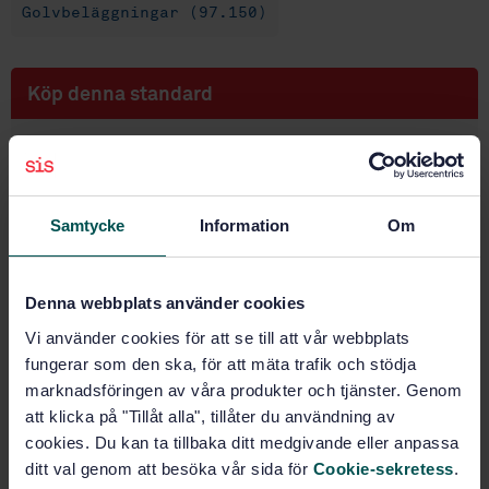
Golvbeläggningar (97.150)
Köp denna standard
STANDARD
SVENSK STANDARD
· SS-EN 1910:2013
Träprodukter - Golv och paneler - Bestämning av
Samtycke
Information
Om
dimensionsstabilitet
Prenumerera på standarden - Läs mer
Denna webbplats använder cookies
Pris:
789 SEK
Vi använder cookies för att se till att vår webbplats
fungerar som den ska, för att mäta trafik och stödja
Lägg i varukorgen
PDF
marknadsföringen av våra produkter och tjänster. Genom
att klicka på "Tillåt alla", tillåter du användning av
cookies. Du kan ta tillbaka ditt medgivande eller anpassa
Fler alternativ
ditt val genom att besöka vår sida för
Cookie-sekretess
.