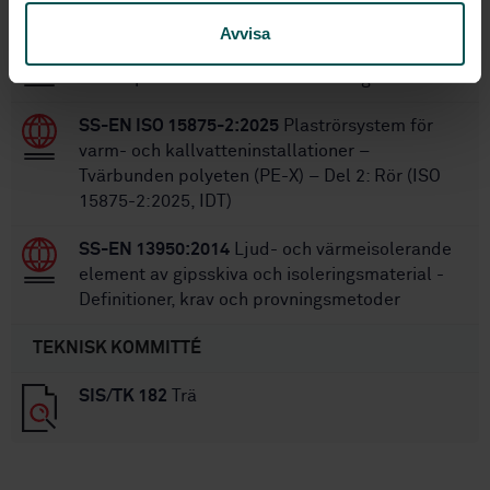
STANDARDER
Avvisa
SS-EN 14229:2010
Träkonstruktioner -
Trästolpar för kraft- och teleledningar - Krav
SS-EN ISO 15875-2:2025
Plaströrsystem för
varm- och kallvatteninstallationer –
Tvärbunden polyeten (PE-X) – Del 2: Rör (ISO
15875-2:2025, IDT)
SS-EN 13950:2014
Ljud- och värmeisolerande
element av gipsskiva och isoleringsmaterial -
Definitioner, krav och provningsmetoder
TEKNISK KOMMITTÉ
SIS/TK 182
Trä