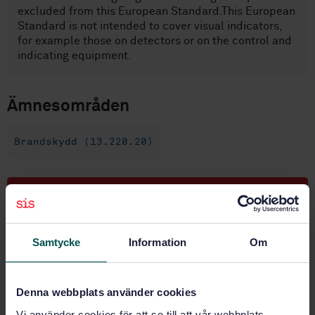
excluded from this European Standard.This European
Standard is not intended to cover visual indicators,
for example those on detectors or on the control and
indicating equipment.
Ämnesområden
Brandskydd (13.220.20)
Köp denna standard
STANDARD
Samtycke
Information
Om
SVENSK STANDARD
· SS-EN 54-23:2010
Brand och räddning - Branddetekterings- och
brandlarmsystem - Del 23: Optiska larmdon
Denna webbplats använder cookies
Vi använder cookies för att se till att vår webbplats