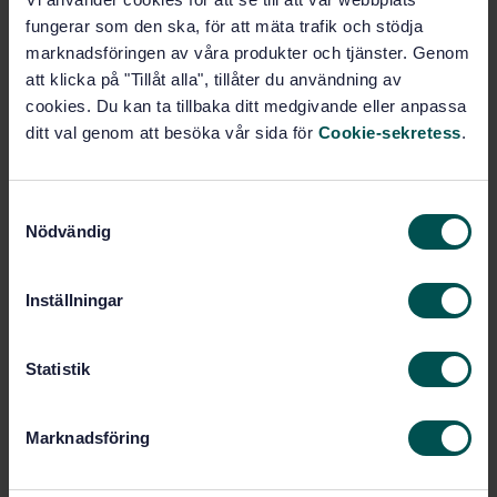
Prenumerera på standarden - Läs mer
fungerar som den ska, för att mäta trafik och stödja
Pris:
1 737 SEK
marknadsföringen av våra produkter och tjänster. Genom
att klicka på "Tillåt alla", tillåter du användning av
Lägg i varukorgen
cookies. Du kan ta tillbaka ditt medgivande eller anpassa
PDF
ditt val genom att besöka vår sida för
Cookie-sekretess
.
Fler alternativ
S
Nödvändig
Produktinformation
a
m
Engelska
Språk:
t
Inställningar
Branddetektering och
y
Framtagen av:
brandlarmsystem, SIS/TK 632
c
k
Statistik
Fire detection and fire
Internationell titel:
alarm systems - Part 23: Fire alarm
e
devices - Visual alarm devices
s
Marknadsföring
v
STD-73545
Artikelnummer:
a
1
Utgåva: