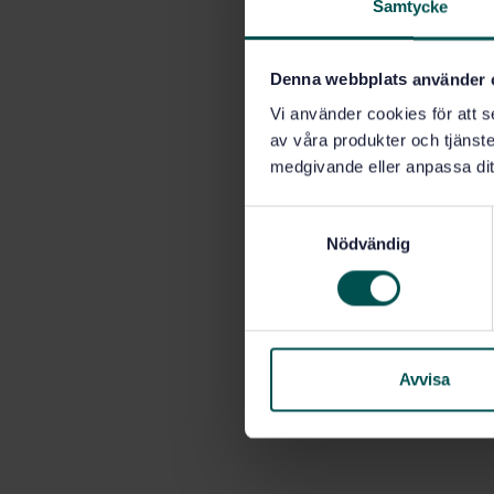
Samtycke
Denna webbplats använder 
Vi använder cookies för att s
av våra produkter och tjänster
medgivande eller anpassa dit
S
Nödvändig
a
m
t
y
c
k
Avvisa
e
s
v
a