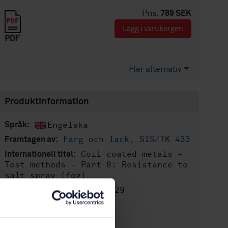
Pris:
789 SEK
Lägg i varukorgen
PDF
Fler alternativ
Produktinformation
Engelska
Språk:
Färg och lack, SIS/TK 433
Framtagen av:
Coil coated metals -
Internationell titel:
Test methods - Part 8: Resistance to
salt spray (fog)
STD-8027829
Artikelnummer:
3
Utgåva:
2017-08-02
Fastställd: