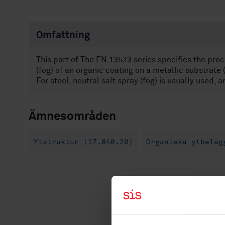
Omfattning
This part of The EN 13523 series specifies the proc
(fog) of an organic coating on a metallic substrate (
For steel, neutral salt spray (fog) is usually used, 
Ämnesområden
Ytstruktur (17.040.20)
Organiska ytbeläg