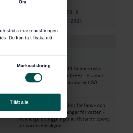
Om
24
Antal sidor:
SS-EN 13523-8:2010
Ersätter:
SS-EN 13523-8:2024
Ersätts av:
k och stödja marknadsföringen
es. Du kan ta tillbaka ditt
Inom samma område
STANDARDER
Marknadsföring
SS-EN ISO 12781-2:2011
Geometriska
produktspecifikationer (GPS) - Planhet -
Del 2: Specifikationsoperatorer (ISO
12781-2:2011)
Tillåt alla
SS-EN 10339:2007
Stålrör för land- och
vattenförlagda rörledningar för vatten -
Invändiga beläggningar av flytande epoxy
för korrosionsskydd