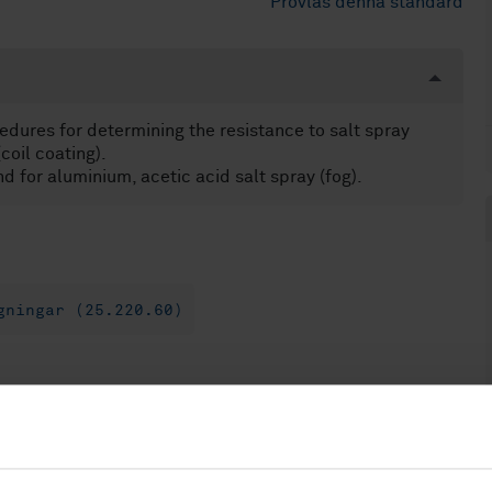
Provläs denna standard
edures for determining the resistance to salt spray
coil coating).
and for aluminium, acetic acid salt spray (fog).
gningar (25.220.60)