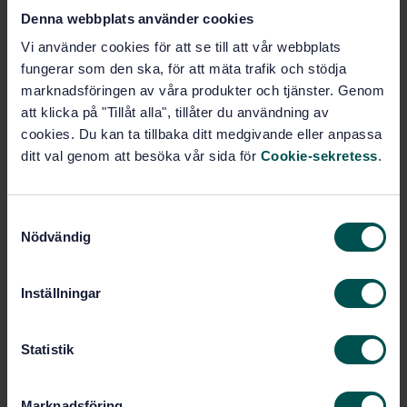
(ISO 4628-1:2003)
Denna webbplats använder cookies
Prenumerera på standarden - Läs mer
Vi använder cookies för att se till att vår webbplats
fungerar som den ska, för att mäta trafik och stödja
Pris:
943 SEK
marknadsföringen av våra produkter och tjänster. Genom
Lägg i varukorgen
att klicka på "Tillåt alla", tillåter du användning av
PDF
cookies. Du kan ta tillbaka ditt medgivande eller anpassa
ditt val genom att besöka vår sida för
Cookie-sekretess
.
Fler alternativ
S
Produktinformation
Nödvändig
a
m
Engelska
Svenska
Språk:
t
Inställningar
Svenska institutet för
Framtagen av:
y
standarder
c
Paints and varnishes -
Internationell titel:
k
Statistik
Evaluation of degradation of coatings -
e
Designation of quantity and size of
s
defects, and of intensity of uniform
Marknadsföring