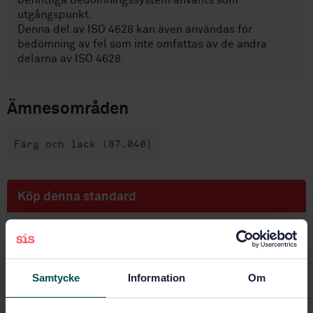
befintliga bedömningssystem använts som
utgångspunkt.
Denna del av ISO 4628 kan även användas för
bedömning av fel som inte omfattas av de andra
delarna av ISO 4628.
Ämnesområden
Färg och lack (87.040)
Köp denna standard
STANDARD
SVENSK STANDARD
· SS-EN ISO 4628-1:2004
Färg och lack - Bedömning av nedbrytning av
Samtycke
Information
Om
beläggningar - Beteckning för intensitet, mängd och
storlek av fel - Del 1: Allmänna principer och skalor