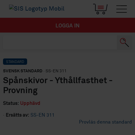
LOGGA IN
STANDARD
SVENSK STANDARD
· SS-EN 311
Spånskivor - Ythållfasthet -
Provning
Status:
Upphävd
·
Ersätts av:
SS-EN 311
Provläs denna standard