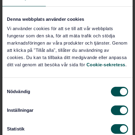
Fler alternativ
Denna webbplats använder cookies
Produktinformation
Vi använder cookies för att se till att vår webbplats
Engelska
Svenska
fungerar som den ska, för att mäta trafik och stödja
Språk:
marknadsföringen av våra produkter och tjänster. Genom
Svenska institutet för
Framtagen av:
att klicka på "Tillåt alla", tillåter du användning av
standarder
cookies. Du kan ta tillbaka ditt medgivande eller anpassa
Particleboards - Surface
Internationell titel:
ditt val genom att besöka vår sida för
Cookie-sekretess
.
soundness of particleboards - Test
method
STD-13836
Artikelnummer:
S
1
Utgåva:
Nödvändig
a
1993-09-30
Fastställd:
m
11
t
Antal sidor:
Inställningar
y
SS-EN 311
Ersätts av:
c
k
Statistik