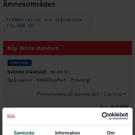
Ämnesområden
Träfiberskivor och spånskivor
(79.060.20)
Köp denna standard
STANDARD
SVENSK STANDARD
· SS-EN 311
Spånskivor - Ythållfasthet - Provning
Prenumerera på standarden - Läs mer
Pris:
943 SEK
Lägg i varukorgen
PDF
Samtycke
Information
Om