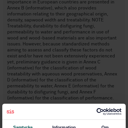
importance in European countries are presented in
Annex B (informative), which also provides
information relating to their geographical origin,
density, sapwood width and treatability. NOTE
Treatability, durability to disfiguring fungi,
permeability to water and performance in use of
wood and wood-based materials are also important
issues. However, because standardized methods
aiming to assess and classify these factors do not
exist and/or have not been extensively experienced
yet, preliminary guidance is given in Annex C
(informative) for the classification of wood
treatability with aqueous wood preservatives, Annex
D (informative) for the classification of the
permeability to water, Annex E (informative) for the
durability to disfiguring fungi, and Annex F
(informative) for the classification of performance.
Ämnesområden
Samtycke
Information
Om