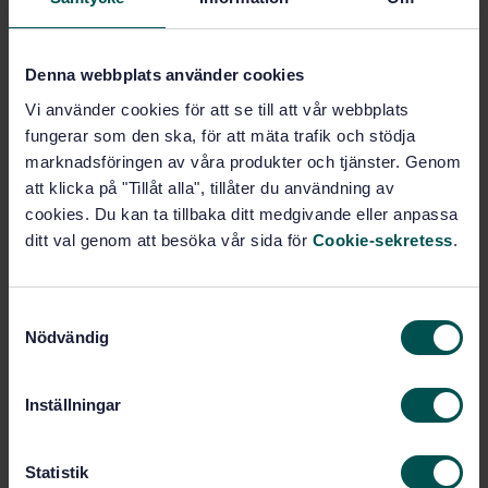
Trä, sågtimmer och sågat virke
(79.040)
Denna webbplats använder cookies
Vi använder cookies för att se till att vår webbplats
Köp denna standard
fungerar som den ska, för att mäta trafik och stödja
marknadsföringen av våra produkter och tjänster. Genom
STANDARD
att klicka på "Tillåt alla", tillåter du användning av
SVENSK STANDARD
· SS-EN 350:2016
cookies. Du kan ta tillbaka ditt medgivande eller anpassa
Trä och träbaserade produkters beständighet -
ditt val genom att besöka vår sida för
Cookie-sekretess
.
Provning och klassificering av beständighet mot
biologisk nedbrytning hos trä och träbaserade
material
S
Nödvändig
a
Prenumerera på standarden - Läs mer
m
t
Inställningar
Pris:
1 737 SEK
y
Lägg i varukorgen
c
PDF
k
Statistik