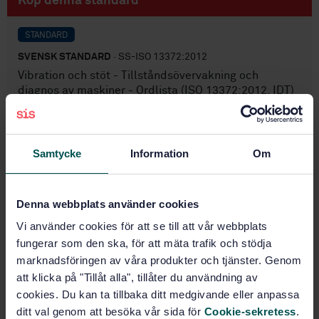
Köp denna standard
STANDARD
SVENSK STANDARD
· SS-ISO 13372:2012
Vibration och stöt - Tillståndsövervakning och
diagnos av maskiner - Ordlista (ISO 13372:2012, IDT)
Prenumerera på standarden - Läs mer
Samtycke
Information
Om
Pris:
789 SEK
Lägg i varukorgen
PDF
Denna webbplats använder cookies
Vi använder cookies för att se till att vår webbplats
Fler alternativ
fungerar som den ska, för att mäta trafik och stödja
marknadsföringen av våra produkter och tjänster. Genom
Produktinformation
att klicka på "Tillåt alla", tillåter du användning av
cookies. Du kan ta tillbaka ditt medgivande eller anpassa
Engelska
Franska
Språk:
ditt val genom att besöka vår sida för
Cookie-sekretess
.