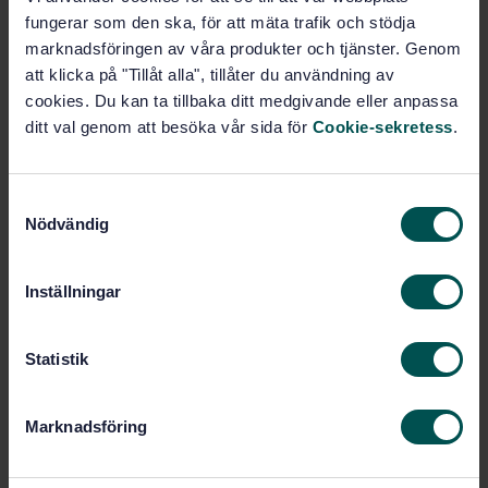
PDF
fungerar som den ska, för att mäta trafik och stödja
marknadsföringen av våra produkter och tjänster. Genom
Fler alternativ
att klicka på "Tillåt alla", tillåter du användning av
cookies. Du kan ta tillbaka ditt medgivande eller anpassa
Produktinformation
ditt val genom att besöka vår sida för
Cookie-sekretess
.
Engelska
Språk:
Oorganiska ytbeläggningar,
S
Framtagen av:
SIS/TK 116
Nödvändig
a
m
Metallic and oxide
Internationell titel:
coatings - Measurement of coating
t
Inställningar
thickness - Microscopical method (ISO
y
1463:2003)
c
STD-36468
Artikelnummer:
k
Statistik
e
2
Utgåva:
s
2004-06-18
Fastställd:
Marknadsföring
v
16
Antal sidor:
a
SS-ISO 1463
,
SS-EN ISO 1463
Ersätter: