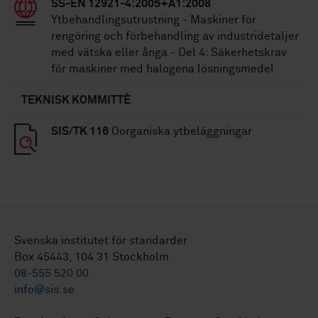
SS-EN 12921-4:2005+A1:2008
Ytbehandlingsutrustning - Maskiner för
rengöring och förbehandling av industridetaljer
med vätska eller ånga - Del 4: Säkerhetskrav
för maskiner med halogena lösningsmedel
TEKNISK KOMMITTÉ
SIS/TK 116
Oorganiska ytbeläggningar
Svenska institutet för standarder
Box 45443, 104 31 Stockholm
08-555 520 00
info@sis.se