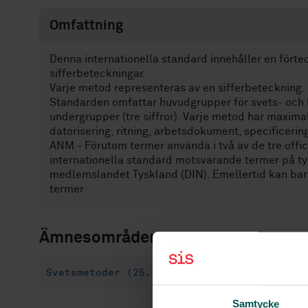
Omfattning
Denna internationella standard innehåller en fört
sifferbeteckningar.
Varje metod representeras av en sifferbeteckning.
Standarden omfattar huvudgrupper för svets- och lö
undergrupper (tre siffror). Varje metod har maximalt
datorisering, ritning, arbetsdokument, specificerin
ANM - Förutom termer använda i två av de tre offic
internationella standard motsvarande termer på ty
medlemslandet Tyskland (DIN). Emellertid kan bara
termer
Ämnesområden
Svetsmetoder (25.160.10)
Hårdlödning och
Samtycke