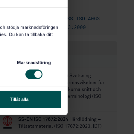
2000-08-25
Fastställd:
13
Antal sidor:
SS-EN 24063
,
SS-ISO 4063
Ersätter:
SS-EN ISO 4063:2009
k och stödja marknadsföringen
Ersätts av:
es. Du kan ta tillbaka ditt
Inom samma område
STANDARDER
Marknadsföring
SS-EN ISO 17658:2015
Svetsning -
Diskontinuiteter och formavvikelser för
gasskurna snitt, laserskurna snitt och
plasmaskurna snitt - Terminologi (ISO
Tillåt alla
17658:2002)
SS-EN ISO 17672:2024
Hårdlödning –
Tillsatsmaterial (ISO 17672:2023, IDT)