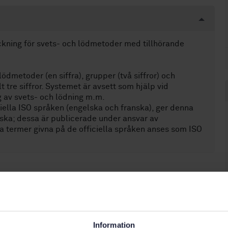
eckning för svets- och lödmetoder med tillhörande
dmetoder (en siffra), grupper (två siffror) och
 tre siffror. Systemet är avsett som hjälp vid
g av svets- och lödning m.m.
iella ISO språken (engelska och franska), ger denna
ska; dessa är publicerade under ansvar av
 termer givna på de officiella språken anses som ISO
 mjuklödning (25.160.50)
Information