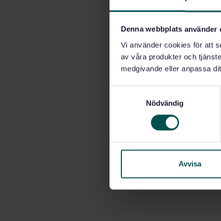
Denna webbplats använder 
Vi använder cookies för att s
av våra produkter och tjänster
medgivande eller anpassa dit
S
Nödvändig
a
m
t
y
c
k
Avvisa
e
s
v
a