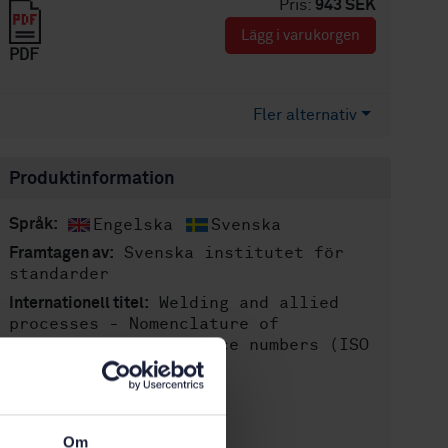
Pris:
943 SEK
Lägg i varukorgen
PDF
Fler alternativ
Produktinformation
Engelska
Svenska
Språk:
Svenska institutet för
Framtagen av:
standarder
Welding and allied
Internationell titel:
processes - Nomenclature of
processes and reference numbers (ISO
4063:1998)
STD-28568
Artikelnummer:
1
Utgåva:
Om