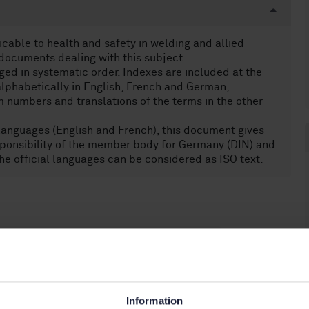
cable to health and safety in welding and allied
 documents dealing with this subject.
ged in systematic order. Indexes are included at the
 alphabetically in English, French and German,
m numbers and translations of the terms in the other
O languages (English and French), this document gives
esponsibility of the member body for Germany (DIN) and
 the official languages can be considered as ISO text.
tssäkerhet, industrihygien (13.100)
Information