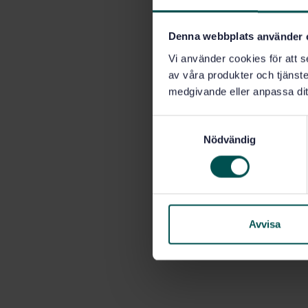
Denna webbplats använder 
Vi använder cookies för att s
av våra produkter och tjänster
medgivande eller anpassa dit
S
Nödvändig
a
m
t
y
c
k
Avvisa
e
s
v
a
l