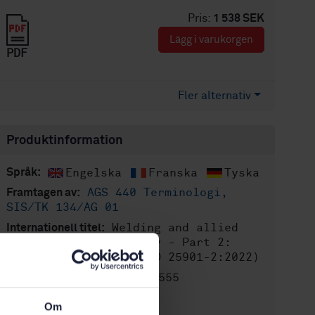
Pris:
1 538 SEK
Lägg i varukorgen
PDF
Fler alternativ
Produktinformation
Engelska
Franska
Tyska
Språk:
AGS 440 Terminologi,
Framtagen av:
SIS/TK 134/AG 01
Welding and allied
Internationell titel:
processes - Vocabulary - Part 2:
Health and safety (ISO 25901-2:2022)
STD-80040555
Artikelnummer:
1
Utgåva:
Om