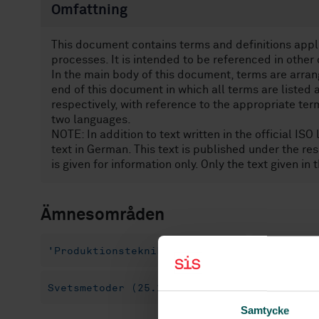
Omfattning
This document contains terms and definitions appli
processes. It is intended to be referenced in other
In the main body of this document, terms are arran
end of this document in which all terms are listed
respectively, with reference to the appropriate ter
two languages.
NOTE: In addition to text written in the official IS
text in German. This text is published under the r
is given for information only. Only the text given in
Ämnesområden
'Produktionsteknik (01.040.25)
Arbetspla
Svetsmetoder (25.160.10)
Samtycke