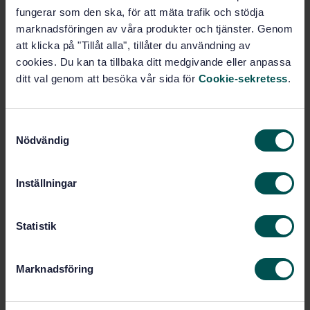
20623:2003)
fungerar som den ska, för att mäta trafik och stödja
marknadsföringen av våra produkter och tjänster. Genom
Prenumerera på standarden - Läs mer
att klicka på "Tillåt alla", tillåter du användning av
cookies. Du kan ta tillbaka ditt medgivande eller anpassa
Pris:
1 097 SEK
ditt val genom att besöka vår sida för
Cookie-sekretess
.
Lägg i varukorgen
PDF
S
Nödvändig
Fler alternativ
a
m
t
Inställningar
Produktinformation
y
c
Engelska
Språk:
k
Statistik
Svenska institutet för
Framtagen av:
e
standarder
s
Marknadsföring
Petroleum and related
Internationell titel:
v
products - Determination of the
a
extreme-pressure and anti-wear
l