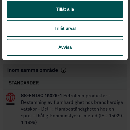
properties of fluids - Four ball method
(European conditions) (ISO 20623:2003)
Tillåt alla
STD-35004
Artikelnummer:
1
Utgåva:
Tillåt urval
2003-12-19
Fastställd:
21
Antal sidor:
Avvisa
SS-EN ISO 20623:2018
Ersätts av:
Inom samma område
STANDARDER
SS-EN ISO 15029-1
Petroleumprodukter -
Bestämning av flamhärdighet hos brandhärdiga
vätskor - Del 1: Flambeständigheten hos en
sprej - Ihålig-konmunstycke-metod (ISO 15029-
1:1999)