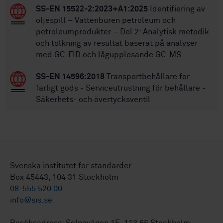
SS-EN 15522-2:2023+A1:2025
Identifiering av
oljespill – Vattenburen petroleum och
petroleumprodukter – Del 2: Analytisk metodik
och tolkning av resultat baserat på analyser
med GC-FID och lågupplösande GC-MS
SS-EN 14596:2018
Transportbehållare för
farligt gods - Serviceutrustning för behållare -
Säkerhets- och övertycksventil
Svenska institutet för standarder
Box 45443, 104 31 Stockholm
08-555 520 00
info@sis.se
Besöksadress: Solnavägen 1E, 113 65 Stockholm