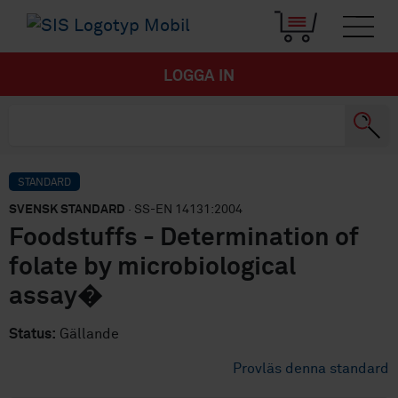
LOGGA IN
STANDARD
SVENSK STANDARD
· SS-EN 14131:2004
Foodstuffs - Determination of
folate by microbiological
assay�
Status:
Gällande
Provläs denna standard