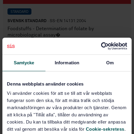
STANDARD
SVENSK STANDARD
· SS-EN 14131:2004
Foodstuffs - Determination of folate by
microbiological assay�
Prenumerera på standarden - Läs mer
Pris:
1 097 SEK
Samtycke
Information
Om
Lägg i varukorgen
PDF
Denna webbplats använder cookies
Fler alternativ
Vi använder cookies för att se till att vår webbplats
fungerar som den ska, för att mäta trafik och stödja
marknadsföringen av våra produkter och tjänster. Genom
Produktinformation
att klicka på "Tillåt alla", tillåter du användning av
cookies. Du kan ta tillbaka ditt medgivande eller anpassa
Engelska
Språk:
ditt val genom att besöka vår sida för
Cookie-sekretess
.
Livsmedelsanalyser, SIS/TK
Framtagen av: