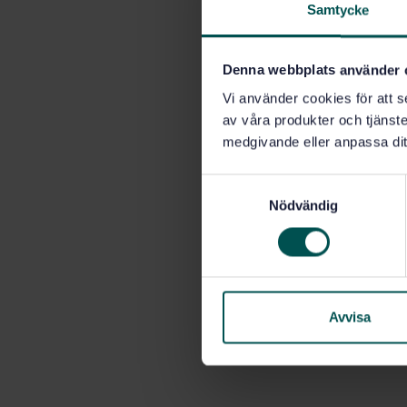
Samtycke
Denna webbplats använder 
Vi använder cookies för att s
av våra produkter och tjänster
medgivande eller anpassa dit
S
Nödvändig
a
m
t
y
c
k
Avvisa
e
s
v
a