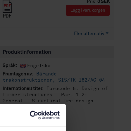
Pris:
0 SEK
Lägg i varukorgen
PDF
Fler alternativ
Produktinformation
Engelska
Språk:
Bärande
Framtagen av:
träkonstruktioner, SIS/TK 182/AG 04
Eurocode 5: Design of
Internationell titel:
timber structures - Part 1-2:
General - Structural fire design
STD-45575
Artikelnummer:
1
Utgåva:
2006-06-19
Fastställd: