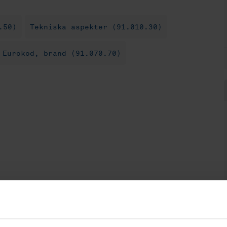
.50)
Tekniska aspekter (91.010.30)
Eurokod, brand (91.070.70)