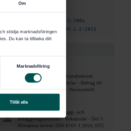
Om
2028-03-30
Gällande till:
5
Antal sidor:
SS-EN 1995-1-2:2004
Korrigerar:
SS-EN 1995-1-2:2025
Parallell utgåva:
k och stödja marknadsföringen
es. Du kan ta tillbaka ditt
Inom samma område
STANDARDER
Marknadsföring
SS-EN 13381-1:2020
Brandteknisk
provning av byggnadsdelar - Bidrag till
brandmotstånd - Del 1: Horisontellt
skyddande skikt
Tillåt alla
SS-ISO 6707-1:2021
Bygg- och
anläggningsarbeten - Vokabulär - Del 1:
Allmänna termer (ISO 6707-1:2020, IDT)