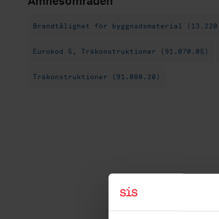
Ämnesområden
Brandtålighet för byggnadsmaterial (13.220
Eurokod 5, Träkonstruktioner (91.070.05)
Träkonstruktioner (91.080.20)