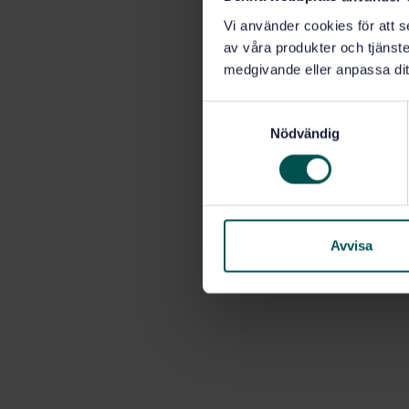
Vi använder cookies för att s
av våra produkter och tjänster
medgivande eller anpassa dit
S
Nödvändig
a
m
t
y
c
k
Avvisa
e
s
v
a
l