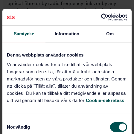
optical fibre or by radio frequency links or by any
combination. For other interconnection technology
between components , this standard may be used as
a guidance.
NOTE Other European Standards are expected to
Samtycke
Information
Om
cover the requirements of the other systems to which
the fire detection and fire alarm system may be
connected.
Denna webbplats använder cookies
Vi använder cookies för att se till att vår webbplats
Ämnesområden
fungerar som den ska, för att mäta trafik och stödja
marknadsföringen av våra produkter och tjänster. Genom
Brandskydd (13.220.20)
att klicka på "Tillåt alla", tillåter du användning av
cookies. Du kan ta tillbaka ditt medgivande eller anpassa
ditt val genom att besöka vår sida för
Cookie-sekretess
.
Köp denna standard
S
STANDARD
Nödvändig
a
SVENSK STANDARD
· SS-EN 54-13:2017+A1:2020