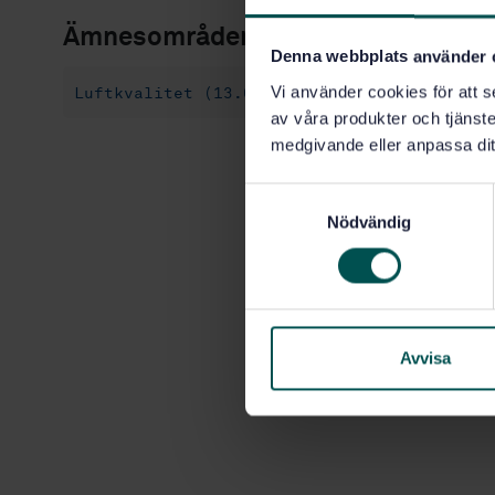
Ämnesområden
Denna webbplats använder 
Vi använder cookies för att s
Luftkvalitet (13.040)
Utsläpp från stati
av våra produkter och tjänster
medgivande eller anpassa dit
S
Nödvändig
a
m
t
y
c
k
Avvisa
e
s
v
a
l