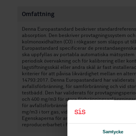
Omfattning
Denna Europastandard beskriver standardreferensm
absorption. Den beskriver provtagningssystem och
kolmonoxidhalten (CO) i rökgaser som släpps ut til
Europastandard specificerar de prestandaegensk
ska uppfyllas av portabla automatiska mätsystem
periodisk övervakning och för kalibrering eller k
lagstiftningsskäl eller andra skäl är fast installe
kriterier för att påvisa likvärdighet mellan en al
14793:2017. Denna Europastandard har validerats u
avfallsförbränning, för samförbränning och vid sto
testbädd. Den har validerats för provtagningsperi
och 400 mg/m3 för stora förbränningsanläggninga
för avfallsförbränning och för samförbränning. Di
mg/m3 i torr gas, vid specificerad syrekoncentrati
Egenskaperna för anläggningar, förutsättningarna 
reproducerbarhet i fält ges i bilaga A.
Samtycke