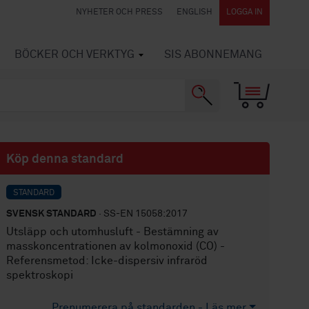
NYHETER OCH PRESS
ENGLISH
LOGGA IN
BÖCKER OCH VERKTYG
SIS ABONNEMANG
Köp denna standard
STANDARD
SVENSK STANDARD
· SS-EN 15058:2017
Utsläpp och utomhusluft - Bestämning av
masskoncentrationen av kolmonoxid (CO) -
Referensmetod: Icke-dispersiv infraröd
spektroskopi
Prenumerera på standarden - Läs mer