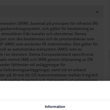
etoden (SRM), baserad på principen för infraröd (IR)
 gasberedningssystem, och gäller för bestämning av
l atmosfären från kanaler och skorstenar. Denna
aper som ska bestämmas och de prestandakrav som
 (P-AMS) som använder IR-mätmetoden. Den gäller för
ontroll av automatiska mätsystem (AMS) som av
rade i en skorsten. Denna Europastandard specificerar
ternativ metod (AM) och SRM genom tillämpning av EN
nder fälttester vid anläggningar för
ra förbränningsanläggningar, samt vid en erkänd
oder på 30 min för CO-koncentrationer mellan 0 mg/m3
r och mellan 0 mg/m3 och 740 mg/m3 vid anläggningar
rektiv 2010/75/EU anger utsläppsvärden som uttrycks i
on och standardtillstånd (273 K och 101,3 kPa). ANM.
vid fälttester och värdena på repeterbarhet och
Information