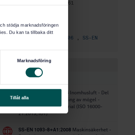
STD-8024661
Artikelnummer:
2
Utgåva:
2017-01-26
Fastställd:
k och stödja marknadsföringen
56
Antal sidor:
es. Du kan ta tillbaka ditt
SS-EN 15058:2006
,
SS-EN
Ersätter:
15058:2006
Marknadsföring
Inom samma område
STANDARDER
SS-ISO 16000-21:2015
Inomhusluft - Del
Tillåt alla
21: Detektion och räkning av mögel -
Provtagning från material (ISO 16000-
21:2013, IDT)
SS-EN 1093-8+A1:2008
Maskinsäkerhet -