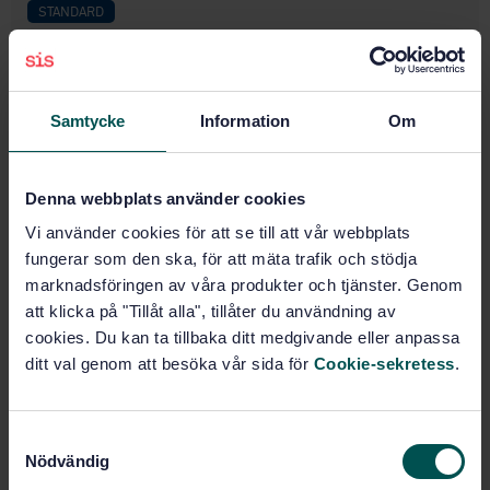
STANDARD
SVENSK STANDARD
· SS-EN 13429:2004
Förpackningar - Återanvändning
Samtycke
Information
Om
Prenumerera på standarden - Läs mer
Pris:
1 599 SEK
Denna webbplats använder cookies
Lägg i varukorgen
PDF
Vi använder cookies för att se till att vår webbplats
fungerar som den ska, för att mäta trafik och stödja
Fler alternativ
marknadsföringen av våra produkter och tjänster. Genom
att klicka på "Tillåt alla", tillåter du användning av
cookies. Du kan ta tillbaka ditt medgivande eller anpassa
Produktinformation
ditt val genom att besöka vår sida för
Cookie-sekretess
.
Engelska
Svenska
Språk:
Förpackningar, SIS/TK 165
Framtagen av:
S
Nödvändig
Packaging - Reuse
a
Internationell titel: