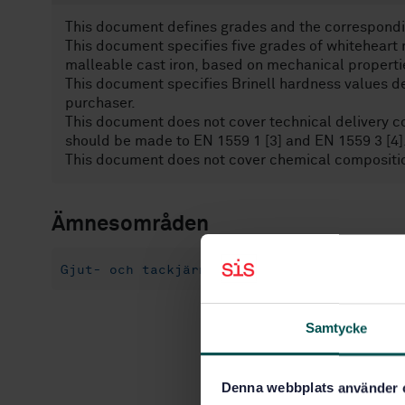
This document defines grades and the correspondin
This document specifies five grades of whiteheart 
malleable cast iron, based on mechanical properti
This document specifies Brinell hardness values d
purchaser.
This document does not cover technical delivery co
should be made to EN 1559 1 [3] and EN 1559 3 [4]
This document does not cover chemical compositio
Ämnesområden
Gjut- och tackjärn (77.080.10)
Samtycke
Denna webbplats använder 