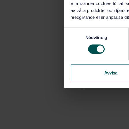
Vi använder cookies för att s
av våra produkter och tjänster
medgivande eller anpassa dit
S
Nödvändig
a
m
t
y
c
k
Avvisa
e
s
v
a
l