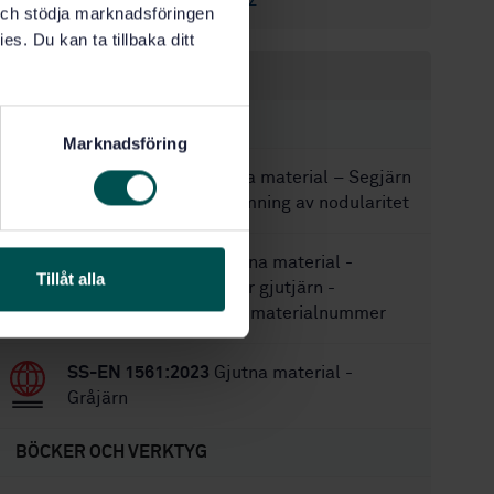
SS-EN 1562:2012
Ersätter:
k och stödja marknadsföringen
es. Du kan ta tillbaka ditt
Inom samma område
STANDARDER
Marknadsföring
SS 111185:2018
Gjutna material – Segjärn
– Provkropp för bedömning av nodularitet
SS-EN 1560:2011
Gjutna material -
Tillåt alla
Beteckningssystem för gjutjärn -
Materialsymboler och materialnummer
SS-EN 1561:2023
Gjutna material -
Gråjärn
BÖCKER OCH VERKTYG