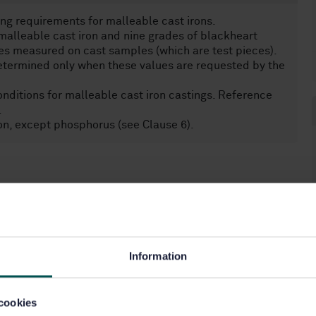
g requirements for malleable cast irons.
malleable cast iron and nine grades of blackheart
es measured on cast samples (which are test pieces).
etermined only when these values are requested by the
nditions for malleable cast iron castings. Reference
.
n, except phosphorus (see Clause 6).
Information
cookies