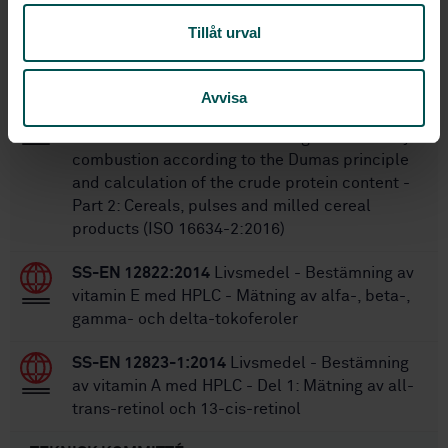
Inom samma område
Tillåt urval
STANDARDER
Avvisa
SS-EN ISO 16634-2:2016
Food products -
Determination of the total nitrogen content by
combustion according to the Dumas principle
and calculation of the crude protein content -
Part 2: Cereals, pulses and milled cereal
products (ISO 16634-2:2016)
SS-EN 12822:2014
Livsmedel - Bestämning av
vitamin E med HPLC - Mätning av alfa-, beta-,
gamma- och delta-tokoferoler
SS-EN 12823-1:2014
Livsmedel - Bestämning
av vitamin A med HPLC - Del 1: Mätning av all-
trans-retinol och 13-cis-retinol