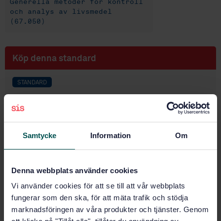
Generella metoder för kontroll
och analys av livsmedel
(67.050)
Köp denna standard
STANDARD
SVENSK STANDARD
· SS-EN 1784:2004
Livsmedel - Analys av bestrålade livsmedel
innehållande fett - Gaskromatografisk analys av
kolväten
Samtycke
Information
Om
Prenumerera på standarden - Läs mer
Denna webbplats använder cookies
Pris:
1 097 SEK
Vi använder cookies för att se till att vår webbplats
Lägg i varukorgen
fungerar som den ska, för att mäta trafik och stödja
PDF
marknadsföringen av våra produkter och tjänster. Genom