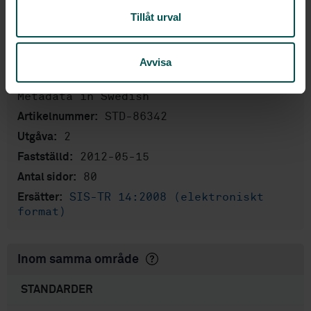
Produktinformation
Tillåt urval
Svenska
Språk:
Geodata, SIS/TK 323
Framtagen av:
Avvisa
Geographic information -
Internationell titel:
Metadata in Swedish
STD-86342
Artikelnummer:
2
Utgåva:
2012-05-15
Fastställd:
80
Antal sidor:
SIS-TR 14:2008 (elektroniskt
Ersätter:
format)
Inom samma område
STANDARDER