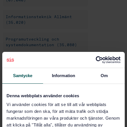
(07.040)
Informationsteknik Allmänt
(35.020)
Programutveckling och
systemdokumentation (35.080)
IT-tillämpningar Allmänt
(35.240.01)
Samtycke
Information
Om
IT- tillämpningar inom
industrin (35.240.50)
Denna webbplats använder cookies
Vi använder cookies för att se till att vår webbplats
IT-tillämpningar inom transport
fungerar som den ska, för att mäta trafik och stödja
(35.240.60)
marknadsföringen av våra produkter och tjänster. Genom
att klicka på "Tillåt alla", tillåter du användning av