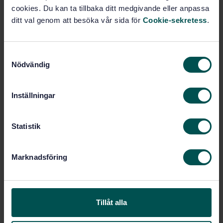
IT- tillämpningar inom
cookies. Du kan ta tillbaka ditt medgivande eller anpassa
vetenskap (35.240.70)
ditt val genom att besöka vår sida för
Cookie-sekretess
.
Köp denna standard
S
Nödvändig
a
STANDARD
m
t
TEKNISKA RAPPORTER
· SIS-TR 14:2012
Inställningar
y
Geografisk information - Metadata på svenska
c
k
Statistik
Prenumerera på standarden - Läs mer
e
Pris:
1 865 SEK
s
Marknadsföring
v
Lägg i varukorgen
a
PDF
l
Fler alternativ
Tillåt alla