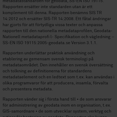
metadatastandarden för geodata, SS-EN ISO 19115.
Rapporten ersätter inte standarden utan är ett
komplement till denna. Rapporten benämns SIS TR
14:2012 och ersätter SIS-TR 14:2008. Ett fåtal ändringar
har gjorts för att förtydliga vissa texter och anpassa
rapporten till den nationella metadataprofilen, Geodata-
Nationell metadataprofi l- Specifikation och vägledning –
SS-EN ISO 19115:2005-geodata.se Version 3.1.1.
Rapporten underlättar praktisk användning och
etablering av gemensam svensk terminologi på
metadataområdet. Den innehåller en svensk översättning
och tolkning av definitionerna för standardens
metadataelement och en ledtext som t.ex. kan användas i
olika programvaror för att producera, insamla, förvalta
och presentera metadata.
Rapporten vänder sig i första hand till • de som ansvarar
för administrering av geodata inom en organisation, t.ex.
GIS-samordnare • de som utvecklar system, verktyg och