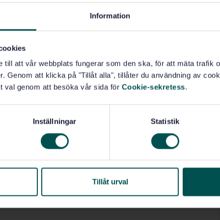
ferent transport mechanisms, and different patterns of
lly.
Information
cookies
e till att vår webbplats fungerar som den ska, för att mäta trafi
)
. Genom att klicka på "Tillåt alla", tillåter du användning av cooki
t val genom att besöka vår sida för
Cookie-sekretess
.
Inställningar
Statistik
Tillåt urval