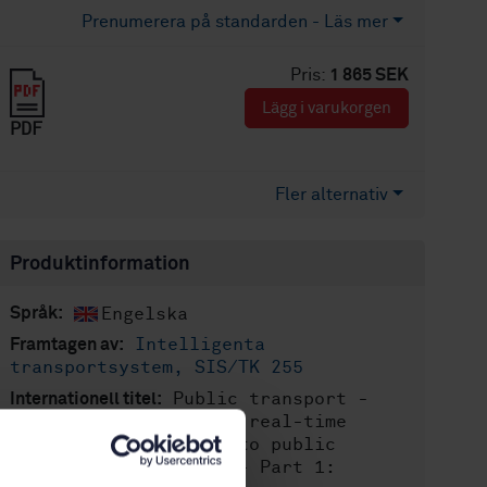
Prenumerera på standarden - Läs mer
Pris:
1 865 SEK
Lägg i varukorgen
PDF
Fler alternativ
Produktinformation
Engelska
Språk:
Intelligenta
Framtagen av:
transportsystem, SIS/TK 255
Public transport -
Internationell titel:
Service interface for real-time
information relating to public
transport operations - Part 1: