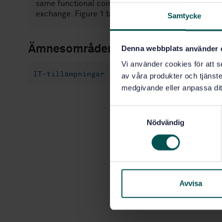
same functional content to be exchanged using dif
exchange. Figure 1 below shows this diagrammatica
Samtycke
Ämnesområden
Denna webbplats använder 
Vi använder cookies för att s
IT-tillämpningar inom transport (35.240.60
av våra produkter och tjänster
medgivande eller anpassa dit
S
Nödvändig
a
m
t
y
c
k
Avvisa
e
s
v