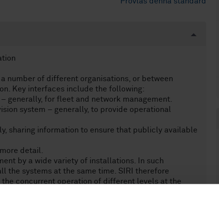
Provläs denna standard
ation
 number of different organisations, or between
on. Key interfaces include the following:
 – generally, for fleet and network management.
ision system – generally, to provide operational
, sharing information to ensure that publicly available
 more detail.
ent by a wide variety of installations. In such
all the systems at the same time. SIRI therefore
 the concurrent operation of different levels at the
et of concrete functional services. The services
age content (‘functional services’). This allows the