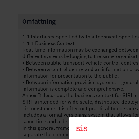
Omfattning
1.1 Interfaces Specified by this Technical Specific
1.1.1 Business Context
Real-time information may be exchanged between a
different systems belonging to the same organisati
• Between public transport vehicle control centres
• Between a control centre and an information prov
information for presentation to the public.
• Between information provision systems – generally
information is complete and comprehensive.
Annex B describes the business context for SIRI in
SIRI is intended for wide scale, distributed deploym
circumstances it is often not practical to upgrade 
includes a formal versioning system that allows for
same time and a disciplined upgrade process.
In this general framework, SIRI defines a specific s
separate the communication protocols from the mess