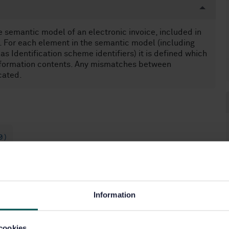
semantic model of an electronic invoice, included in
 For each element in the semantic model (including
Identification scheme identifiers) it is defined which
 information contents. Any mismatches between
cated.
0)
)
IT-tillämpningar inom handel (35.240.63)
Information
cookies