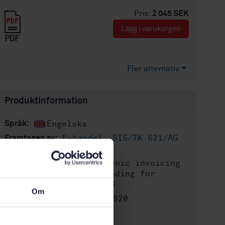
Pris:
2 045 SEK
Lägg i varukorgen
PDF
Fler alternativ
Produktinformation
Engelska
Språk:
E-handel, SIS/TK 621/AG
Framtagen av:
01
Electronic invoicing
Internationell titel:
- Part 3-4: Syntax binding for
UN/EDIFACT INVOIC D16B
Om
STD-80030920
Artikelnummer:
2
Utgåva: