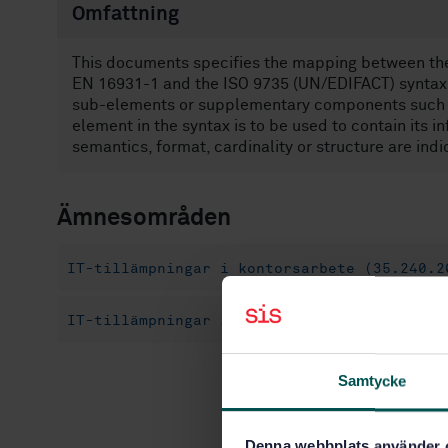
Omfattning
This documents specifies the mapping between the 
EN 16931-1 and the ISO 9735 (UN/EDIFACT) syntax.
sub-elements or supplementary components such as 
element in the syntax is to be used to contain its
semantics, format, cardinality or structure are indi
Ämnesområden
IT-tillämpningar i kontorsarbete (35.240.2
IT-tillämpningar inom transport (35.240.60
Samtycke
Denna webbplats använder 