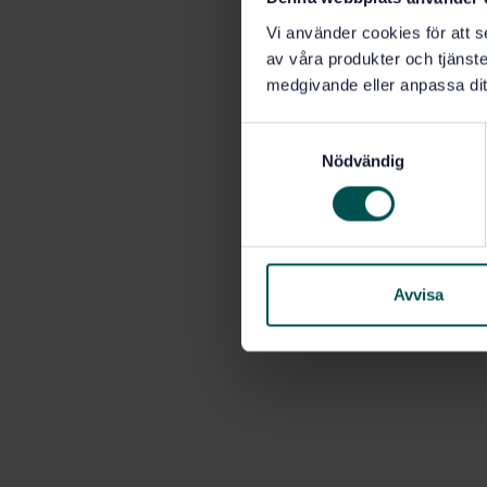
Vi använder cookies för att s
av våra produkter och tjänster
medgivande eller anpassa dit
S
Nödvändig
a
m
t
y
c
k
Avvisa
e
s
v
a
l