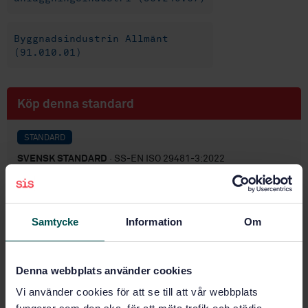
Byggnadsindustrin Allmänt
(91.010.01)
Köp denna standard
STANDARD
SVENSK STANDARD
· SS-EN ISO 29481-3:2022
Byggnadsinformationsmodeller - Manual för
informationsleverans (IDM) - Del 3: Dataschema (ISO
29481-3:2022)
Samtycke
Information
Om
Prenumerera på standarden - Läs mer
Pris:
1 420 SEK
Denna webbplats använder cookies
Lägg i varukorgen
Vi använder cookies för att se till att vår webbplats
PDF