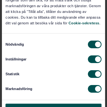
fungerar som den ska, för att mäta trafik och stödja
marknadsföringen av våra produkter och tjänster. Genom
Fler alternativ
att klicka på "Tillåt alla", tillåter du användning av
cookies. Du kan ta tillbaka ditt medgivande eller anpassa
ditt val genom att besöka vår sida för
Cookie-sekretess
.
Produktinformation
Engelska
Språk:
S
Information för byggande och
Framtagen av:
Nödvändig
a
förvaltning, SIS/TK 269
m
Building information
Internationell titel:
t
Inställningar
models - Information delivery manual -
y
Part 3: Data schema (ISO 29481-3:2022)
c
STD-80039150
Artikelnummer:
k
Statistik
1
Utgåva:
e
s
2022-11-07
Fastställd:
Marknadsföring
v
44
Antal sidor:
a
l