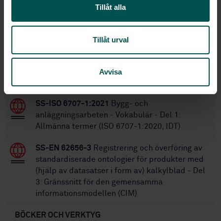
Inom samma område
Tillåt alla
STANDARDER
Tillåt urval
SS-EN 62656-1
Registrering och överföring av
standardiserade ontologier för produkter med
(hjälp av datasatser i form av) kalkylblad - Del
Avvisa
1: Logisk struktur för datasatser
SS-ISO 6707-1:2021
Bygg- och
anläggningsarbeten - Vokabulär - Del 1:
Allmänna termer (ISO 6707-1:2020, IDT)
SS-EN 62656-3
Registrering och överföring av
standardiserade ontologier för produkter med
(hjälp av datasatser i form av) kalkylblad - Del
3: Gränssnitt för den gemensamma
informationsmodellen (CIM)
BÖCKER OCH VERKTYG